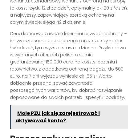
wariantu. Standardowy wariant z ochroną na Europę
to koszt rzędu 12 zł za dzień, optymalny ok. 20 zł/dzień,
a najwyższy, zapewniający szeroką ochronę na
całym świecie, sięga 42 zł dziennie.
Cena końcowa zawsze determinuje wybór ochrony –
im wyższa suma ubezpieczenia oraz szerszy zakres
świadczeń, tym wyższa stawka dzienna. Przykładowo
w wybranych ofertach polisa o sumie
gwarantowanej 150 000 euro na koszty leczenia i
ratownictwo, z dodatkową ochroną bagażu do 500
euro, na 7 dni wyjazdu wyniesie ok. 65 zł. Warto
dokładnie przeanalizować zawartość
poszczególnych wariantów, by dobrać rozwiązanie
dopasowane do swoich potrzeb i specyfiki podróży.
Moje PZU jak się zarejestrować i
aktywować konto?