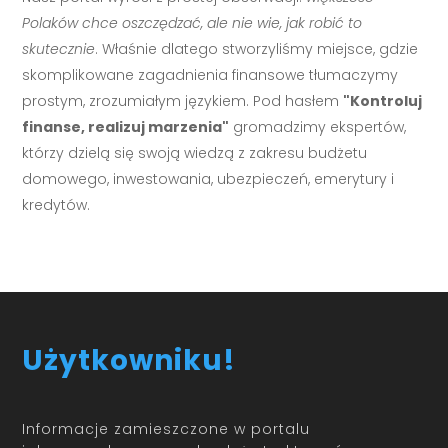
Polaków chce oszczędzać, ale nie wie, jak robić to
skutecznie
. Właśnie dlatego stworzyliśmy miejsce, gdzie
skomplikowane zagadnienia finansowe tłumaczymy
prostym, zrozumiałym językiem. Pod hasłem
"Kontroluj
finanse, realizuj marzenia"
gromadzimy ekspertów,
którzy dzielą się swoją wiedzą z zakresu budżetu
domowego, inwestowania, ubezpieczeń, emerytury i
kredytów.
Użytkowniku!
Informacje zamieszczone w portalu