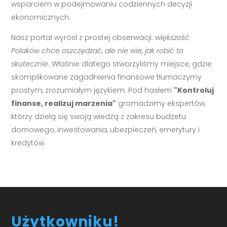
wsparciem w podejmowaniu codziennych decyzji
ekonomicznych.
Nasz portal wyrósł z prostej obserwacji:
większość
Polaków chce oszczędzać, ale nie wie, jak robić to
skutecznie
. Właśnie dlatego stworzyliśmy miejsce, gdzie
skomplikowane zagadnienia finansowe tłumaczymy
prostym, zrozumiałym językiem. Pod hasłem
"Kontroluj
finanse, realizuj marzenia"
gromadzimy ekspertów,
którzy dzielą się swoją wiedzą z zakresu budżetu
domowego, inwestowania, ubezpieczeń, emerytury i
kredytów.
Użytkowniku!