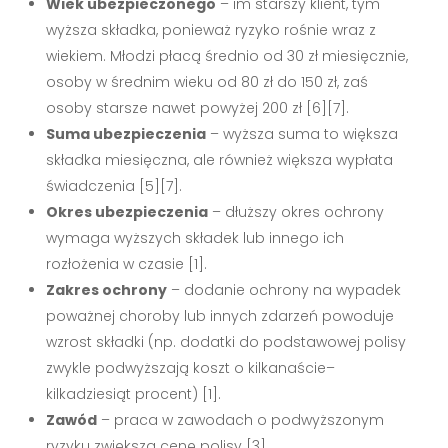
Wiek ubezpieczonego
– im starszy klient, tym
wyższa składka, ponieważ ryzyko rośnie wraz z
wiekiem. Młodzi płacą średnio od 30 zł miesięcznie,
osoby w średnim wieku od 80 zł do 150 zł, zaś
osoby starsze nawet powyżej 200 zł
[6][7]
.
Suma ubezpieczenia
– wyższa suma to większa
składka miesięczna, ale również większa wypłata
świadczenia
[5][7]
.
Okres ubezpieczenia
– dłuższy okres ochrony
wymaga wyższych składek lub innego ich
rozłożenia w czasie
[1]
.
Zakres ochrony
– dodanie ochrony na wypadek
poważnej choroby lub innych zdarzeń powoduje
wzrost składki (np. dodatki do podstawowej polisy
zwykle podwyższają koszt o kilkanaście–
kilkadziesiąt procent)
[1]
.
Zawód
– praca w zawodach o podwyższonym
ryzyku zwiększa cenę polisy
[3]
.