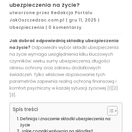
ubezpieczenia na życie?
utworzone przez
Redakcja Portalu
JakOszczedzac.com.pl
|
gru 11, 2025
|
Ubezpieczenia
|
0 komentarzy
Jak dobrać odpowiednią składkę ubezpieczenia
na życie?
Odpowiedni wybór składki ubezpieczenia
na życie wymaga uwzględnienia kilku kluczowych
czynników: wieku, sumy ubezpieczenia, długości
okresu ochrony oraz zakresu dodatkowych
świadczeń. Tylko właściwe dopasowanie tych
parametrów zapewnia realną ochronę finansową i
komfort psychiczny w każdej sytuacji życiowej
[1][2]
[3]
.
Spis treści
Definicja i znaczenie składki ubezpieczenia na
życie
Jakie czynniki wpływają na składkę?