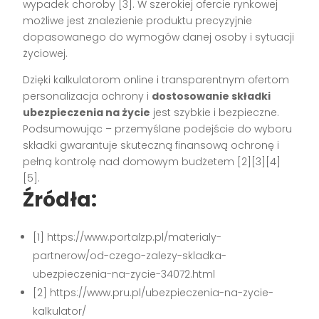
wypadek choroby
[3]
. W szerokiej ofercie rynkowej
możliwe jest znalezienie produktu precyzyjnie
dopasowanego do wymogów danej osoby i sytuacji
życiowej.
Dzięki kalkulatorom online i transparentnym ofertom
personalizacja ochrony i
dostosowanie składki
ubezpieczenia na życie
jest szybkie i bezpieczne.
Podsumowując – przemyślane podejście do wyboru
składki gwarantuje skuteczną finansową ochronę i
pełną kontrolę nad domowym budżetem
[2][3][4]
[5]
.
Źródła:
[1] https://www.portalzp.pl/materialy-
partnerow/od-czego-zalezy-skladka-
ubezpieczenia-na-zycie-34072.html
[2] https://www.pru.pl/ubezpieczenia-na-zycie-
kalkulator/