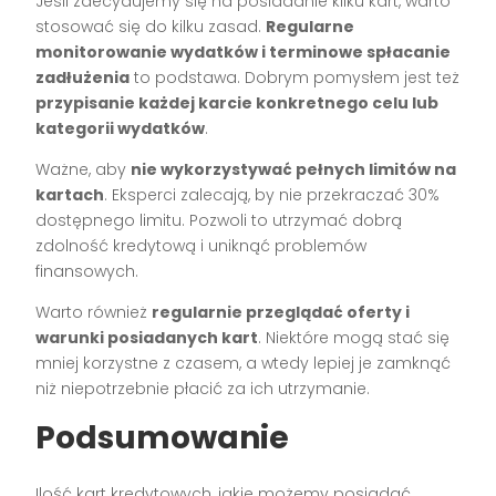
Jeśli zdecydujemy się na posiadanie kilku kart, warto
stosować się do kilku zasad.
Regularne
monitorowanie wydatków i terminowe spłacanie
zadłużenia
to podstawa. Dobrym pomysłem jest też
przypisanie każdej karcie konkretnego celu lub
kategorii wydatków
.
Ważne, aby
nie wykorzystywać pełnych limitów na
kartach
. Eksperci zalecają, by nie przekraczać 30%
dostępnego limitu. Pozwoli to utrzymać dobrą
zdolność kredytową i uniknąć problemów
finansowych.
Warto również
regularnie przeglądać oferty i
warunki posiadanych kart
. Niektóre mogą stać się
mniej korzystne z czasem, a wtedy lepiej je zamknąć
niż niepotrzebnie płacić za ich utrzymanie.
Podsumowanie
Ilość kart kredytowych, jakie możemy posiadać,