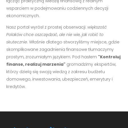
łącząc praktyczną wiedzę finansową z realnym
wsparciem w podejmowaniu codziennych decyzji
ekonomicznych.
Nasz portal wyrósł z prostej obserwacji:
większość
Polaków chce oszczędzać, ale nie wie, jak robić to
skutecznie
. Właśnie dlatego stworzyliśmy miejsce, gdzie
skomplikowane zagadnienia finansowe tłumaczymy
prostym, zrozumiałym językiem. Pod hasłem
"Kontroluj
finanse, realizuj marzenia"
gromadzimy ekspertów,
którzy dzielą się swoją wiedzą z zakresu budżetu
domowego, inwestowania, ubezpieczeń, emerytury i
kredytów.