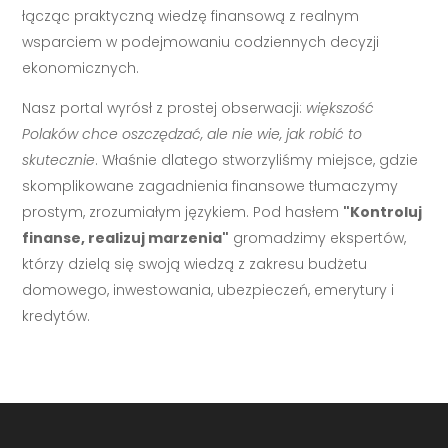
łącząc praktyczną wiedzę finansową z realnym
wsparciem w podejmowaniu codziennych decyzji
ekonomicznych.
Nasz portal wyrósł z prostej obserwacji:
większość
Polaków chce oszczędzać, ale nie wie, jak robić to
skutecznie
. Właśnie dlatego stworzyliśmy miejsce, gdzie
skomplikowane zagadnienia finansowe tłumaczymy
prostym, zrozumiałym językiem. Pod hasłem
"Kontroluj
finanse, realizuj marzenia"
gromadzimy ekspertów,
którzy dzielą się swoją wiedzą z zakresu budżetu
domowego, inwestowania, ubezpieczeń, emerytury i
kredytów.