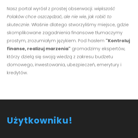
Nasz portal wyrósł z prostej obserwacji:
większość
Polaków chce oszczędzać, ale nie wie, jak robić to
skutecznie
. Właśnie dlatego stworzyliśmy miejsce, gdzie
skomplikowane zagadnienia finansowe tłumaczymy
prostym, zrozumiałym językiem. Pod hasłem
"Kontroluj
finanse, realizuj marzenia"
gromadzimy ekspertów,
którzy dzielą się swoją wiedzą z zakresu budżetu
domowego, inwestowania, ubezpieczeń, emerytury i
kredytów.
Użytkowniku!