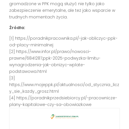
gromadzone w PPK mogą służyć nie tylko jako
zabezpieczenie emerytalne, ale też jako wsparcie w
trudnych momentach życia.
Źródła:
[1] https://poradnikpracownika.pl/-jak-obliczyc-ppk-
od-placy-minimalnej
[2] https://www.infor.pl/prawo/nowosci-
prawne/6841287,ppk-2025-podwyzka-limitu-
wynagrodzenia-jak-obnizyc-wplate-
podstawowa.html
[3]
https://www.mojeppk.pl/aktualnosci/od_stycznia_licz
y_sie_kazdy_grosz.html
[4] https://poradnikprzedsiebiorcy.pl/-pracownicze-
plany-kapitalowe-czy-sa-obowiazkowe