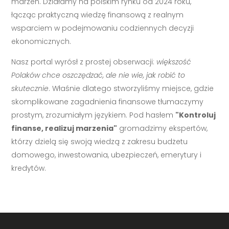
marzeń. Działamy na polskim rynku od 2024 roku,
łącząc praktyczną wiedzę finansową z realnym
wsparciem w podejmowaniu codziennych decyzji
ekonomicznych.
Nasz portal wyrósł z prostej obserwacji:
większość
Polaków chce oszczędzać, ale nie wie, jak robić to
skutecznie
. Właśnie dlatego stworzyliśmy miejsce, gdzie
skomplikowane zagadnienia finansowe tłumaczymy
prostym, zrozumiałym językiem. Pod hasłem
"Kontroluj
finanse, realizuj marzenia"
gromadzimy ekspertów,
którzy dzielą się swoją wiedzą z zakresu budżetu
domowego, inwestowania, ubezpieczeń, emerytury i
kredytów.