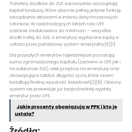
Transfery środków do ZUS sukcesywnie uszczuplają
kapitał funduszy, które obecnie pełnią jedynie funkcję
zarządzania aktywami w imieniu dotychczasowych
członków. W nadchodzących latach rola OFE
zostanie zredukowana do minimum — wszystkie
środki trafią do ZUS, a emerytury wypłacane będą w
całości przez państwowy system emerytalny[6][1].
Dla przyszłych emerytów najważniejsze pozostają:
suma zgromadzonego kapitału (zarówno w OFE jak i
na subkoncie ZUS), wiek przejścia na emeryturę oraz
obowiązujące tablice długości życia, które razem
kształtują finalną wysokość świadczeń[2][8]. Obecny
system nie przewiduje już bezpośredniej wypłaty
emerytur przez OFE.
Jakie procenty obowiązują w PPK i kto je
ustala?
Źródła: