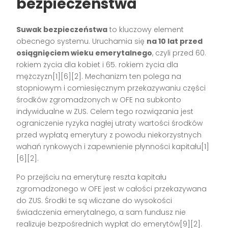
bezpieczeństwa
Suwak bezpieczeństwa
to kluczowy element
obecnego systemu. Uruchamia się
na 10 lat przed
osiągnięciem wieku emerytalnego
, czyli przed 60.
rokiem życia dla kobiet i 65. rokiem życia dla
mężczyzn[1][6][2]. Mechanizm ten polega na
stopniowym i comiesięcznym przekazywaniu części
środków zgromadzonych w OFE na subkonto
indywidualne w ZUS. Celem tego rozwiązania jest
ograniczenie ryzyka nagłej utraty wartości środków
przed wypłatą emerytury z powodu niekorzystnych
wahań rynkowych i zapewnienie płynności kapitału[1]
[6][2].
Po przejściu na emeryturę reszta kapitału
zgromadzonego w OFE jest w całości przekazywana
do ZUS. Środki te są wliczane do wysokości
świadczenia emerytalnego, a sam fundusz nie
realizuje bezpośrednich wypłat do emerytów[9][2].