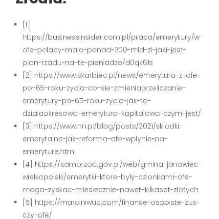
[1]
https://businessinsider.com.pl/praca/emerytury/w-
ofe-polacy-maja-ponad-200-mld-zl-jaki-jest-
plan-rzadu-na-te-pieniadze/d0qk61s
[2] https://www.skarbiec.pl/news/emerytura-z-ofe-
po-65-roku-zycia-co-sie-zmieniaprzeliczanie-
emerytury-po-65-roku-zycia-jak-to-
dzialaokresowa-emerytura-kapitalowa-czym-jest/
[3] https://www.nn.pl/blog/posts/2021/skladki-
emerytalne-jak-reforma-ofe-wplynie-na-
emeryture.html
[4] https://samorzad.gov.pl/web/gmina-janowiec-
wielkopolski/emerytki-ktore-byly-czlonkami-ofe-
moga-zyskac-miesiecznie-nawet-kilkaset-zlotych
[5] https://marciniwuc.com/finanse-osobiste-zus-
czy-ofe/