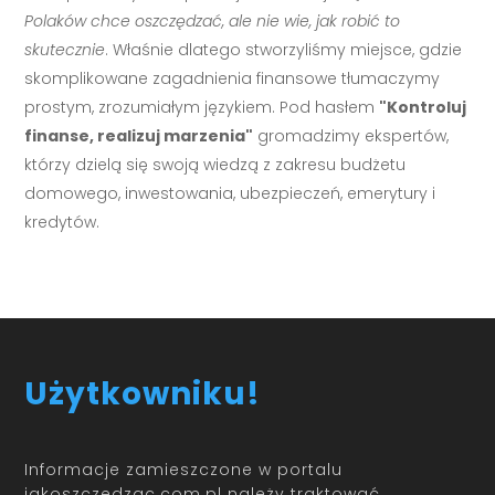
Polaków chce oszczędzać, ale nie wie, jak robić to
skutecznie
. Właśnie dlatego stworzyliśmy miejsce, gdzie
skomplikowane zagadnienia finansowe tłumaczymy
prostym, zrozumiałym językiem. Pod hasłem
"Kontroluj
finanse, realizuj marzenia"
gromadzimy ekspertów,
którzy dzielą się swoją wiedzą z zakresu budżetu
domowego, inwestowania, ubezpieczeń, emerytury i
kredytów.
Użytkowniku!
Informacje zamieszczone w portalu
jakoszczedzac.com.pl należy traktować