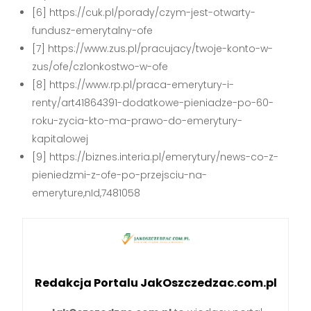
[6] https://cuk.pl/porady/czym-jest-otwarty-
fundusz-emerytalny-ofe
[7] https://www.zus.pl/pracujacy/twoje-konto-w-
zus/ofe/czlonkostwo-w-ofe
[8] https://www.rp.pl/praca-emerytury-i-
renty/art41864391-dodatkowe-pieniadze-po-60-
roku-zycia-kto-ma-prawo-do-emerytury-
kapitalowej
[9] https://biznes.interia.pl/emerytury/news-co-z-
pieniedzmi-z-ofe-po-przejsciu-na-
emeryture,nId,7481058
Redakcja Portalu JakOszczedzac.com.pl