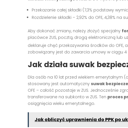
Przekazanie całej składki (7,3% podstawy wymi
Rozdzielenie składki – 2,92% do OFE, 4,38% na 
Aby dokonać zmiany, należy złożyć specjalny
fo
placówce ZUS, pocztą, drogą elektroniczną lub u
deklaruje chęć przekazywania środków do OFE, a 
zobowiązany jest do zawarcia umowy w ciągu 4 
Jak działa suwak bezpie
Dla osób na 10 lat przed wiekiem emerytalnym (cz
stosowany jest automatyczny
suwak bezpiecz
OFE – całość pozostaje w ZUS. Jednocześnie zgr
transferowane na subkonto w ZUS. Ten
proces pr
osiągnięcia wieku emerytalnego
.
Jak obliczyć uprawnienia do PPK po uk