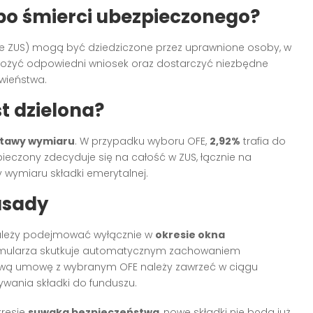
i po śmierci ubezpieczonego?
e ZUS) mogą być dziedziczone przez uprawnione osoby, w
 złożyć odpowiedni wniosek oraz dostarczyć niezbędne
ewieństwa
.
st dzielona?
stawy wymiaru
. W przypadku wyboru OFE,
2,92%
trafia do
ieczony zdecyduje się na całość w ZUS, łącznie na
wymiaru składki emerytalnej
.
asady
u należy podejmować wyłącznie w
okresie okna
 formularza skutkuje automatycznym zachowaniem
ową umowę z wybranym OFE należy zawrzeć w ciągu
zywania składki do funduszu
.
kresie
suwaka bezpieczeństwa
, nowe składki nie będą już