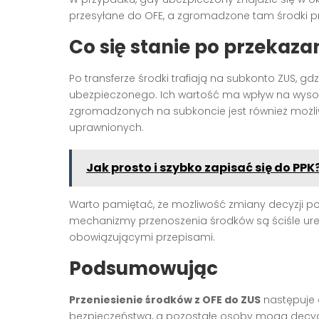
przesyłane do OFE, a zgromadzone tam środki pr
Co się stanie po przekaz
Po transferze środki trafiają na subkonto ZUS, g
ubezpieczonego. Ich wartość ma wpływ na wysoko
zgromadzonych na subkoncie jest również możli
uprawnionych
.
Jak prosto i szybko zapisać się do PPK
Warto pamiętać, że możliwość zmiany decyzji poj
mechanizmy przenoszenia środków są ściśle ure
obowiązującymi przepisami
.
Podsumowując
Przeniesienie środków z OFE do ZUS
następuje 
bezpieczeństwa, a pozostałe osoby mogą decydo