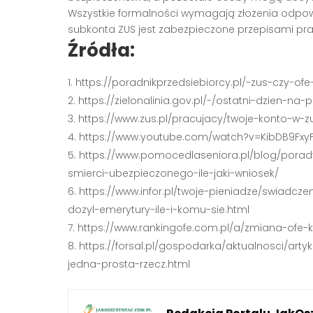
Wszystkie formalności wymagają złożenia odpowi
subkonta ZUS jest zabezpieczone przepisami pr
Źródła:
https://poradnikprzedsiebiorcy.pl/-zus-czy-of
https://zielonalinia.gov.pl/-/ostatni-dzien-na-
https://www.zus.pl/pracujacy/twoje-konto-w-
https://www.youtube.com/watch?v=KibDB9FxyF
https://www.pomocedlaseniora.pl/blog/porad
smierci-ubezpieczonego-ile-jaki-wniosek/
https://www.infor.pl/twoje-pieniadze/swiadcz
dozyl-emerytury-ile-i-komu-sie.html
https://www.rankingofe.com.pl/a/zmiana-ofe-k
https://forsal.pl/gospodarka/aktualnosci/arty
jedna-prosta-rzecz.html