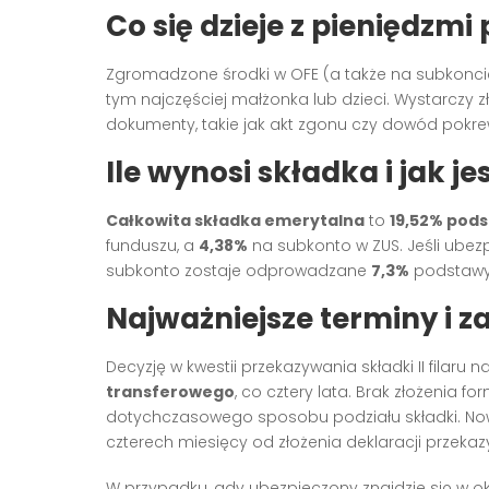
Co się dzieje z pieniędzm
Zgromadzone środki w OFE (a także na subkonci
tym najczęściej małżonka lub dzieci. Wystarczy
dokumenty, takie jak akt zgonu czy dowód pokr
Ile wynosi składka i jak je
Całkowita składka emerytalna
to
19,52% pod
funduszu, a
4,38%
na subkonto w ZUS. Jeśli ubezp
subkonto zostaje odprowadzane
7,3%
podstawy 
Najważniejsze terminy i z
Decyzję w kwestii przekazywania składki II filar
transferowego
, co cztery lata. Brak złożenia
dotychczasowego sposobu podziału składki. N
czterech miesięcy od złożenia deklaracji przeka
W przypadku, gdy ubezpieczony znajdzie się w o