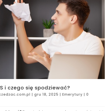
US i czego się spodziewać?
czedzac.com.pl
|
gru 18, 2025
|
Emerytury
|
0