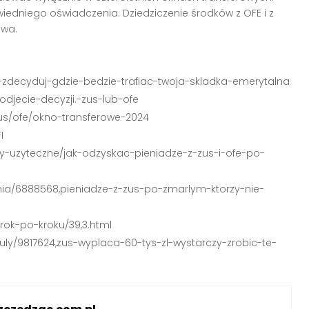
edniego oświadczenia. Dziedziczenie środków z OFE i z
awa
.
e-zdecyduj-gdzie-bedzie-trafiac-twoja-skladka-emerytalna
podjecie-decyzji.-zus-lub-ofe
zus/ofe/okno-transferowe-2024
I
y-uzyteczne/jak-odzyskac-pieniadze-z-zus-i-ofe-po-
enia/6888568,pieniadze-z-zus-po-zmarlym-ktorzy-nie-
rok-po-kroku/39,3.html
kuly/9817624,zus-wyplaca-60-tys-zl-wystarczy-zrobic-te-