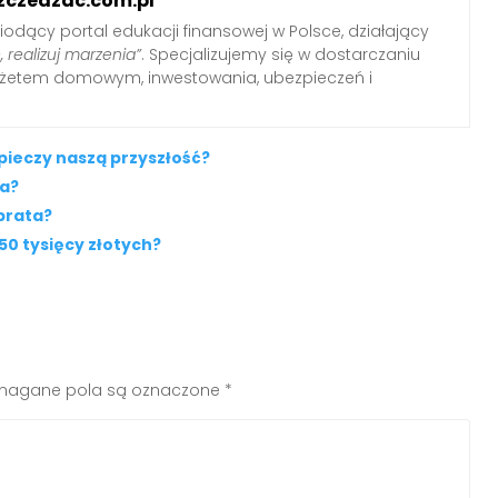
zczedzac.com.pl
iodący portal edukacji finansowej w Polsce, działający
, realizuj marzenia”
. Specjalizujemy się w dostarczaniu
udżetem domowym, inwestowania, ubezpieczeń i
zpieczy naszą przyszłość?
za?
brata?
50 tysięcy złotych?
agane pola są oznaczone
*