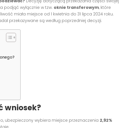
 spodziewać?
Decyzję dotyczącą przekazania części swojej
a podjąć wyłącznie w tzw.
oknie transferowym
, które
iwość miała miejsce od 1 kwietnia do 31 lipca 2024 roku.
nadal przekazywane są według poprzedniej decyzji
.
czonego?
?
yć wniosek?
o, ubezpieczony wybiera miejsce przeznaczenia
2,92%
taje: