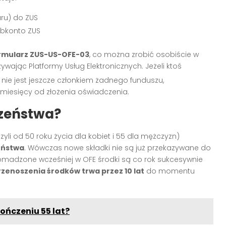
aru) do ZUS
subkonto ZUS
rmularz ZUS-US-OFE-03
, co można zrobić osobiście w
żywając Platformy Usług Elektronicznych
. Jeżeli ktoś
nie jest jeszcze członkiem żadnego funduszu,
miesięcy od złożenia oświadczenia
.
czeństwa?
yli od 50 roku życia dla kobiet i 55 dla mężczyzn)
eństwa
. Wówczas nowe składki nie są już przekazywane do
omadzone wcześniej w OFE środki są co rok sukcesywnie
zenoszenia środków trwa przez 10 lat
do momentu
ończeniu 55 lat?