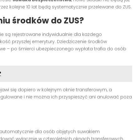
zez kolejne 10 lat będą systematycznie przelewane do ZUS
.
aniu środków do ZUS?
dzie są rejestrowane indywidualnie dla każdego
ść przyszłej emerytury. Dziedziczenie środków
we – po śmierci ubezpieczonego wypłata trafia do osób
?
awi się dopiero w kolejnym oknie transferowym, a
gulowane i nie można ich przyspieszyć ani anulować poza
automatycznie dla osób objętych suwakiem
wać wyłącznie w czteroletnich oknach transferowych.