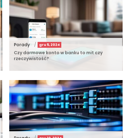
Porady
/
gru 5, 2024
Czy darmowe konto w banku to mit czy
rzeczywistość?
Porady
/
gru 10, 2024