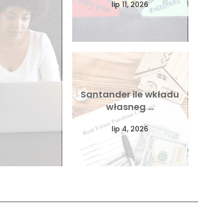
lip 11, 2026
Santander ile wkładu
własneg …
lip 4, 2026