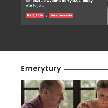
Ile kosztuje wydanie karty EKUZ i kiedy
warto ją …
/
lip 22, 2026
Ubezpieczenia
Emerytury