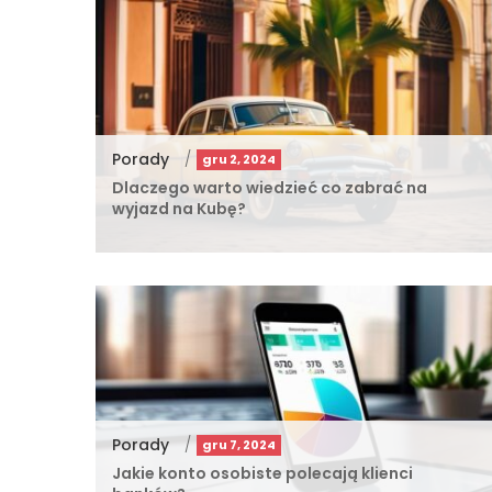
Porady
/
gru 2, 2024
Dlaczego warto wiedzieć co zabrać na
wyjazd na Kubę?
Porady
/
gru 7, 2024
Jakie konto osobiste polecają klienci