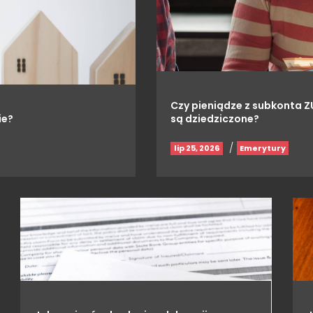
Czy pieniądze z subkonta Z
ie?
są dziedziczone?
/
lip 25, 2026
Emerytury