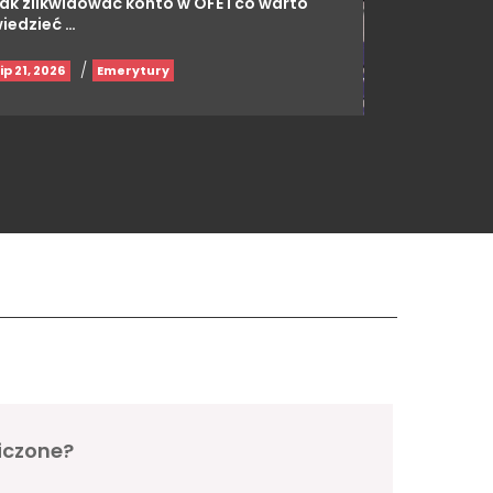
ak zlikwidować konto w OFE i co warto
iedzieć …
/
lip 21, 2026
Emerytury
iczone?