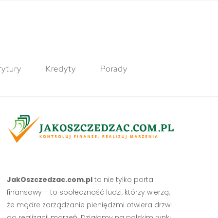
ytury
Kredyty
Porady
JakOszczedzac.com.pl
to nie tylko portal
finansowy – to społeczność ludzi, którzy wierzą,
że mądre zarządzanie pieniędzmi otwiera drzwi
do realizacji marzeń. Działamy na polskim rynku