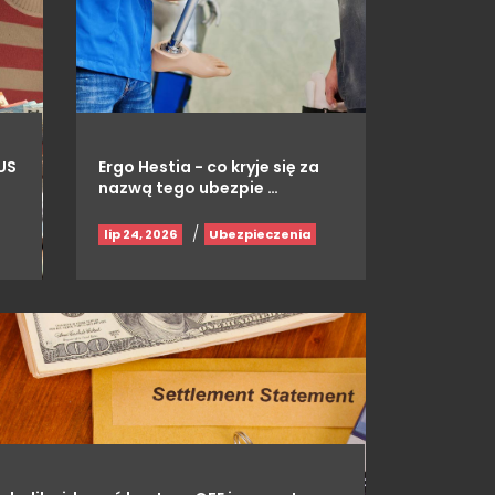
US
Ergo Hestia - co kryje się za
nazwą tego ubezpie …
/
lip 24, 2026
Ubezpieczenia