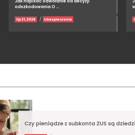
Jak napisać odwołanie od decyzji
J
odszkodowania O …
w
/
lip 21, 2026
Ubezpieczenia
Czy pieniądze z subkonta ZUS są dziedz