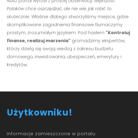
Nasz portal wyrósł z prostej obserwacji:
większość
Polaków chce oszczędzać, ale nie wie, jak robić to
skutecznie
. Właśnie dlatego stworzyliśmy miejsce, gdzie
skomplikowane zagadnienia finansowe tłumaczymy
prostym, zrozumiałym językiem. Pod hasłem
"Kontroluj
finanse, realizuj marzenia"
gromadzimy ekspertów,
którzy dzielą się swoją wiedzą z zakresu budżetu
domowego, inwestowania, ubezpieczeń, emerytury i
kredytów.
Użytkowniku!
Informacje zamieszczone w portalu