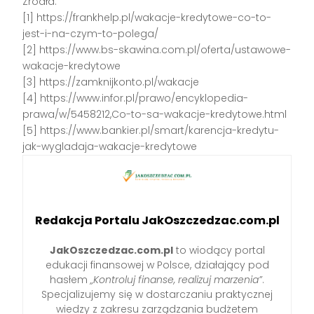
Źródła:
[1] https://frankhelp.pl/wakacje-kredytowe-co-to-
jest-i-na-czym-to-polega/
[2] https://www.bs-skawina.com.pl/oferta/ustawowe-
wakacje-kredytowe
[3] https://zamknijkonto.pl/wakacje
[4] https://www.infor.pl/prawo/encyklopedia-
prawa/w/5458212,Co-to-sa-wakacje-kredytowe.html
[5] https://www.bankier.pl/smart/karencja-kredytu-
jak-wygladaja-wakacje-kredytowe
Redakcja Portalu JakOszczedzac.com.pl
JakOszczedzac.com.pl
to wiodący portal
edukacji finansowej w Polsce, działający pod
hasłem
„Kontroluj finanse, realizuj marzenia”
.
Specjalizujemy się w dostarczaniu praktycznej
wiedzy z zakresu zarządzania budżetem