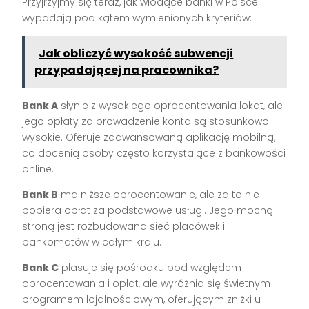
Przyjrzyjmy się teraz, jak wiodące banki w Polsce
wypadają pod kątem wymienionych kryteriów:
Jak obliczyć wysokość subwencji
przypadającej na pracownika?
Bank A
słynie z wysokiego oprocentowania lokat, ale
jego opłaty za prowadzenie konta są stosunkowo
wysokie. Oferuje zaawansowaną aplikację mobilną,
co docenią osoby często korzystające z bankowości
online.
Bank B
ma niższe oprocentowanie, ale za to nie
pobiera opłat za podstawowe usługi. Jego mocną
stroną jest rozbudowana sieć placówek i
bankomatów w całym kraju.
Bank C
plasuje się pośrodku pod względem
oprocentowania i opłat, ale wyróżnia się świetnym
programem lojalnościowym, oferującym zniżki u