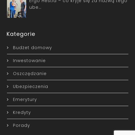
Ergo Hestia – co kryje się za nazwą tego
ube…
Kategorie
Budżet domowy
Inwestowanie
Oszczędzanie
Ubezpieczenia
Emerytury
Kredyty
Porady