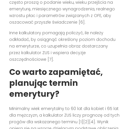
często proszą o podanie wieku, wieku przejścia na
emeryturę, miesięcznego wynagrodzenia, realnego
wzrostu płac i parametrów związanych z OFE, aby
oszacować przyszłe świadczenie [6].
Inne kalkulatory pomagają policzyć, ile należy
odkładać, by osiągnąć określony poziom dochodu
na emeryturze, co uzupełnia obraz dostarczany
przez kalkulator ZUS i wspiera decyzje
oszczędnościowe [7].
Co warto zapamiętać,
planując termin
emerytury?
Minimalny wiek emerytalny to 60 lat dla kobiet i 65 lat
dla mężczyzn, a kalkulator ZUS liczy prognozę od tych
progów dla wskazanego terminu [1][2][4]. Wynik
opiera się na wzorze dzielącym podstawę obliczenia