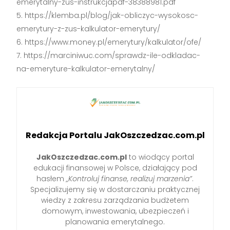
emerytalny-zus-instrukcjapdf-38388981.pdf
https://klemba.pl/blog/jak-obliczyc-wysokosc-
emerytury-z-zus-kalkulator-emerytury/
https://www.money.pl/emerytury/kalkulator/ofe/
https://marciniwuc.com/sprawdz-ile-odkladac-
na-emeryture-kalkulator-emerytalny/
Redakcja Portalu JakOszczedzac.com.pl
JakOszczedzac.com.pl
to wiodący portal
edukacji finansowej w Polsce, działający pod
hasłem
„Kontroluj finanse, realizuj marzenia”
.
Specjalizujemy się w dostarczaniu praktycznej
wiedzy z zakresu zarządzania budżetem
domowym, inwestowania, ubezpieczeń i
planowania emerytalnego.