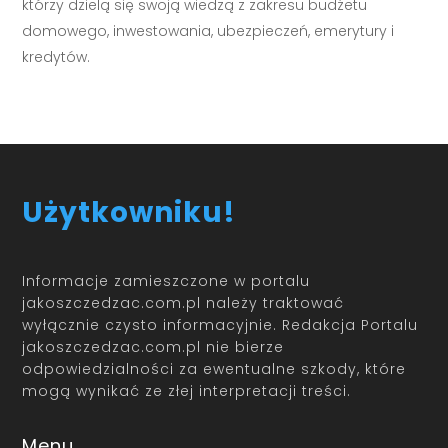
którzy dzielą się swoją wiedzą z zakresu budżetu
domowego, inwestowania, ubezpieczeń, emerytury i
kredytów.
Użytkowniku!
Informacje zamieszczone w portalu
jakoszczedzac.com.pl należy traktować
wyłącznie czysto informacyjnie. Redakcja Portalu
jakoszczedzac.com.pl nie bierze
odpowiedzialności za ewentualne szkody, które
mogą wynikać ze złej interpretacji treści.
Menu