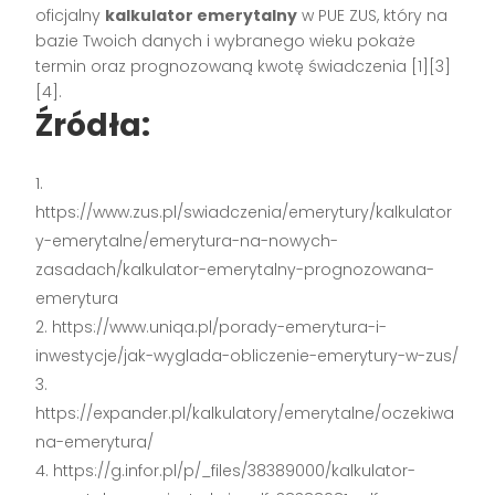
oficjalny
kalkulator emerytalny
w PUE ZUS, który na
bazie Twoich danych i wybranego wieku pokaże
termin oraz prognozowaną kwotę świadczenia [1][3]
[4].
Źródła:
https://www.zus.pl/swiadczenia/emerytury/kalkulator
y-emerytalne/emerytura-na-nowych-
zasadach/kalkulator-emerytalny-prognozowana-
emerytura
https://www.uniqa.pl/porady-emerytura-i-
inwestycje/jak-wyglada-obliczenie-emerytury-w-zus/
https://expander.pl/kalkulatory/emerytalne/oczekiwa
na-emerytura/
https://g.infor.pl/p/_files/38389000/kalkulator-