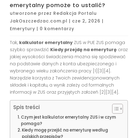
emerytalny pomoże to ustalić?
utworzone przez
Redakcja Portalu
JakOszczedzac.com.pl
|
cze 2, 2026
|
Emerytury
|
0 komentarzy
Tak,
kalkulator emerytalny
ZUS w PUE ZUS pomaga
szybko sprawdzić
Kiedy przejdę na emeryturę
oraz
jakiej wysokości świadczenia można się spodziewać
na podstawie danych z konta ubezpieczonego i
wybranego wieku zakończenia pracy [1][3][4].
Narzędzie korzysta z Twoich zewidencjonowanych
składek i kapitału, a wynik zależy od formalnych
informacji w ZUS oraz przyjętych założeń [2][3][4].
Spis treści
Czym jest kalkulator emerytalny ZUS i w czym
pomaga?
Kiedy mogę przejść na emeryturę według
polskich przepisów?