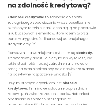
na zdolność kredytową?
Zdolność kredytowa
to zdolność do spłaty
zaciągniętego zobowiązania wraz z odsetkami w
określonym terminie. Banki oceniają ją na podstawie
kilku kluczowych elementów, które razem tworzą
obraz wiarygodności finansowej potencjalnego
kredytobiorcy [2].
Pierwszym i najważniejszym kryterium są
dochody
.
Kredytodawcy analizują nie tylko ich wysokość, ale
także stabilność i rodzaj zatrudnienia. Umowa o
pracę na czas nieokreślony daje największe szanse
na pozytywne rozpatrzenie wniosku [3].
Drugim istotnym czynnikiem jest
historia
kredytowa
. Terminowe spłacanie poprzednich
zobowiązań zwiększa zaufanie banku. Natomiast
opóźnienia w spłatach, szczególnie te
przekraczające 60 dni, mogą znacząco obniżyć