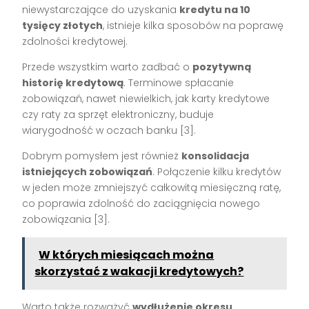
niewystarczające do uzyskania
kredytu na 10
tysięcy złotych
, istnieje kilka sposobów na poprawę
zdolności kredytowej.
Przede wszystkim warto zadbać o
pozytywną
historię kredytową
. Terminowe spłacanie
zobowiązań, nawet niewielkich, jak karty kredytowe
czy raty za sprzęt elektroniczny, buduje
wiarygodność w oczach banku [3].
Dobrym pomysłem jest również
konsolidacja
istniejących zobowiązań
. Połączenie kilku kredytów
w jeden może zmniejszyć całkowitą miesięczną ratę,
co poprawia zdolność do zaciągnięcia nowego
zobowiązania [3].
W których miesiącach można
skorzystać z wakacji kredytowych?
Warto także rozważyć
wydłużenie okresu