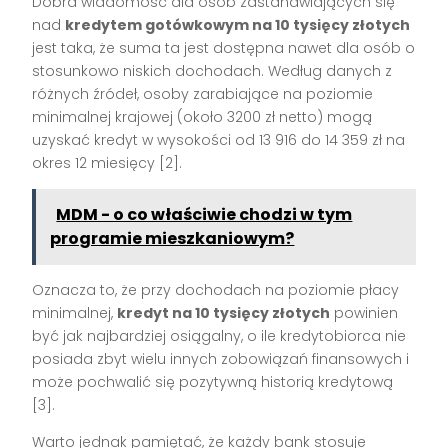
Dobra wiadomość dla osób zastanawiających się
nad
kredytem gotówkowym na 10 tysięcy złotych
jest taka, że suma ta jest dostępna nawet dla osób o
stosunkowo niskich dochodach. Według danych z
różnych źródeł, osoby zarabiające na poziomie
minimalnej krajowej (około 3200 zł netto) mogą
uzyskać kredyt w wysokości od 13 916 do 14 359 zł na
okres 12 miesięcy [2].
MDM - o co właściwie chodzi w tym
programie mieszkaniowym?
Oznacza to, że przy dochodach na poziomie płacy
minimalnej,
kredyt na 10 tysięcy złotych
powinien
być jak najbardziej osiągalny, o ile kredytobiorca nie
posiada zbyt wielu innych zobowiązań finansowych i
może pochwalić się pozytywną historią kredytową
[3].
Warto jednak pamiętać, że każdy bank stosuje