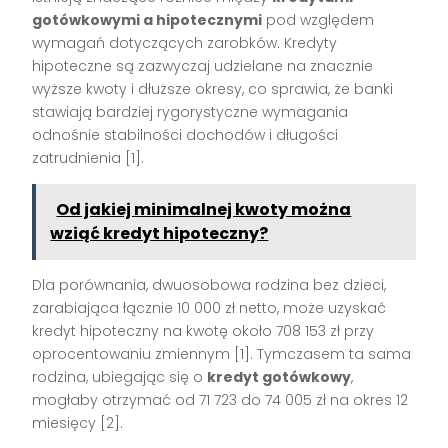
gotówkowymi a hipotecznymi
pod względem
wymagań dotyczących zarobków. Kredyty
hipoteczne są zazwyczaj udzielane na znacznie
wyższe kwoty i dłuższe okresy, co sprawia, że banki
stawiają bardziej rygorystyczne wymagania
odnośnie stabilności dochodów i długości
zatrudnienia [1].
Od jakiej minimalnej kwoty można
wziąć kredyt hipoteczny?
Dla porównania, dwuosobowa rodzina bez dzieci,
zarabiająca łącznie 10 000 zł netto, może uzyskać
kredyt hipoteczny na kwotę około 708 153 zł przy
oprocentowaniu zmiennym [1]. Tymczasem ta sama
rodzina, ubiegając się o
kredyt gotówkowy
,
mogłaby otrzymać od 71 723 do 74 005 zł na okres 12
miesięcy [2].