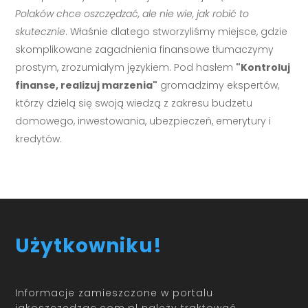
Polaków chce oszczędzać, ale nie wie, jak robić to
skutecznie
. Właśnie dlatego stworzyliśmy miejsce, gdzie
skomplikowane zagadnienia finansowe tłumaczymy
prostym, zrozumiałym językiem. Pod hasłem
"Kontroluj
finanse, realizuj marzenia"
gromadzimy ekspertów,
którzy dzielą się swoją wiedzą z zakresu budżetu
domowego, inwestowania, ubezpieczeń, emerytury i
kredytów.
Użytkowniku!
Informacje zamieszczone w portalu