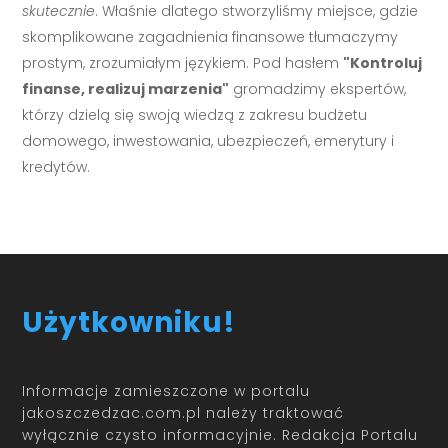
skutecznie
. Właśnie dlatego stworzyliśmy miejsce, gdzie
skomplikowane zagadnienia finansowe tłumaczymy
prostym, zrozumiałym językiem. Pod hasłem
"Kontroluj
finanse, realizuj marzenia"
gromadzimy ekspertów,
którzy dzielą się swoją wiedzą z zakresu budżetu
domowego, inwestowania, ubezpieczeń, emerytury i
kredytów.
Użytkowniku!
Informacje zamieszczone w portalu
jakoszczedzac.com.pl należy traktować
wyłącznie czysto informacyjnie. Redakcja Portalu