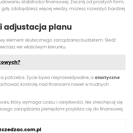
udowaniu stabilności finansowej. Zacznij od prostych form,
, gdy zdobędziesz więcej wiedzy, możesz rozważyć bardziej
 adjustacja planu
owy element skutecznego zarządzania budżetem. Śledź
mierzasz we właściwym kierunku.
nkowych?
aka potrzeba. Życie bywa nieprzewidywalne, a
elastyczne
achować kontrolę nad finansami nawet w trudnych
es, który wymaga czasu i cierpliwości. Nie zniechęcaj się
szego zarządzania pieniędzmi przybliża cię do finansowej
zczedzac.com.pl