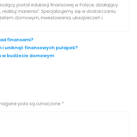
iodący portal edukacji finansowej w Polsce, działający
, realizuj marzenia”
. Specjalizujemy się w dostarczaniu
udżetem domowym, inwestowania, ubezpieczeń i
ad finansami?
i uniknąć finansowych pułapek?
ów w budżecie domowym
agane pola są oznaczone
*