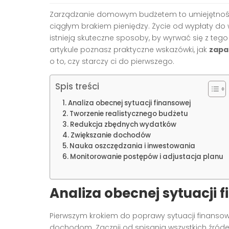
Zarządzanie domowym budżetem to umiejętność,
ciągłym brakiem pieniędzy. Życie od wypłaty do 
istnieją skuteczne sposoby, by wyrwać się z teg
artykule poznasz praktyczne wskazówki, jak
zapa
o to, czy starczy ci do pierwszego.
Spis treści
Analiza obecnej sytuacji finansowej
Tworzenie realistycznego budżetu
Redukcja zbędnych wydatków
Zwiększanie dochodów
Nauka oszczędzania i inwestowania
Monitorowanie postępów i adjustacja planu
Analiza obecnej sytuacji 
Pierwszym krokiem do poprawy sytuacji finansowe
dochodom. Zacznij od spisania wszystkich źródeł