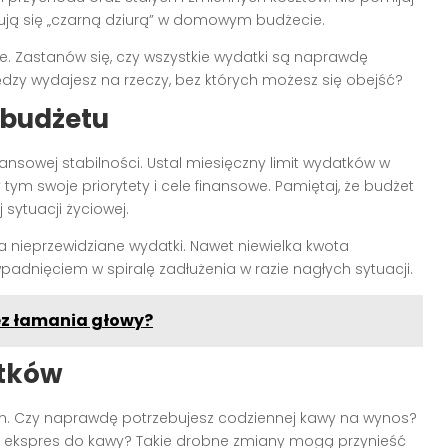
ją się „czarną dziurą” w domowym budżecie.
. Zastanów się, czy wszystkie wydatki są naprawdę
ędzy wydajesz na rzeczy, bez których możesz się obejść?
 budżetu
nansowej stabilności. Ustal miesięczny limit wydatków w
ym swoje priorytety i cele finansowe. Pamiętaj, że budżet
sytuacji życiowej.
a nieprzewidziane wydatki. Nawet niewielka kwota
adnięciem w spiralę zadłużenia w razie nagłych sytuacji.
ez łamania głowy?
tków
m. Czy naprawdę potrzebujesz codziennej kawy na wynos?
 ekspres do kawy? Takie drobne zmiany mogą przynieść