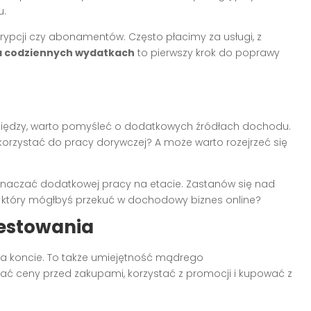
u.
rypcji czy abonamentów. Często płacimy za usługi, z
a codziennych wydatkach
to pierwszy krok do poprawy
eniędzy, warto pomyśleć o dodatkowych źródłach dochodu.
korzystać do pracy dorywczej? A może warto rozejrzeć się
znaczać dodatkowej pracy na etacie. Zastanów się nad
który mógłbyś przekuć w dochodowy biznes online?
westowania
 na koncie. To także umiejętność mądrego
 ceny przed zakupami, korzystać z promocji i kupować z