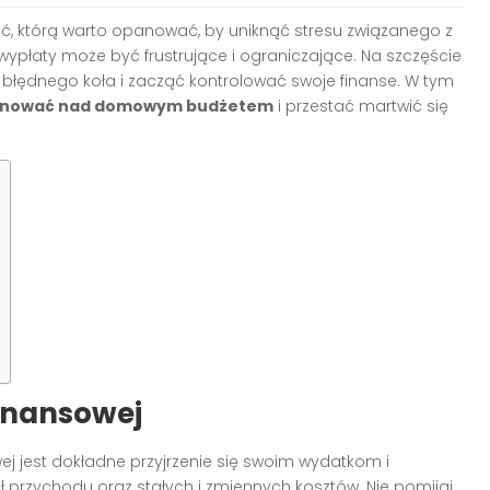
 którą warto opanować, by uniknąć stresu związanego z
wypłaty może być frustrujące i ograniczające. Na szczęście
o błędnego koła i zacząć kontrolować swoje finanse. W tym
nować nad domowym budżetem
i przestać martwić się
finansowej
j jest dokładne przyjrzenie się swoim wydatkom i
 przychodu oraz stałych i zmiennych kosztów. Nie pomijaj