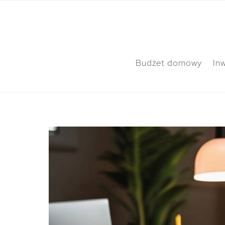
Budżet domowy
In