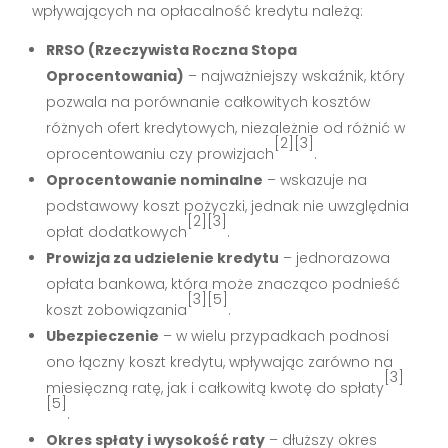
wpływających na opłacalność kredytu należą:
RRSO (Rzeczywista Roczna Stopa
Oprocentowania)
– najważniejszy wskaźnik, który
pozwala na porównanie całkowitych kosztów
różnych ofert kredytowych, niezależnie od różnić w
[2][3]
oprocentowaniu czy prowizjach
.
Oprocentowanie nominalne
– wskazuje na
podstawowy koszt pożyczki, jednak nie uwzględnia
[2][3]
opłat dodatkowych
.
Prowizja za udzielenie kredytu
– jednorazowa
opłata bankowa, która może znacząco podnieść
[3][5]
koszt zobowiązania
.
Ubezpieczenie
– w wielu przypadkach podnosi
ono łączny koszt kredytu, wpływając zarówno na
[3]
miesięczną ratę, jak i całkowitą kwotę do spłaty
[5]
.
Okres spłaty i wysokość raty
– dłuższy okres