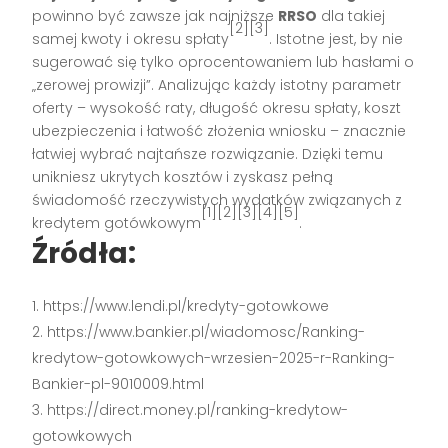
powinno być zawsze jak najniższe
RRSO
dla takiej
[2][3]
samej kwoty i okresu spłaty
. Istotne jest, by nie
sugerować się tylko oprocentowaniem lub hasłami o
„zerowej prowizji”. Analizując każdy istotny parametr
oferty – wysokość raty, długość okresu spłaty, koszt
ubezpieczenia i łatwość złożenia wniosku – znacznie
łatwiej wybrać najtańsze rozwiązanie. Dzięki temu
unikniesz ukrytych kosztów i zyskasz pełną
świadomość rzeczywistych wydatków związanych z
[1][2][3][4][5]
kredytem gotówkowym
.
Źródła:
https://www.lendi.pl/kredyty-gotowkowe
https://www.bankier.pl/wiadomosc/Ranking-
kredytow-gotowkowych-wrzesien-2025-r-Ranking-
Bankier-pl-9010009.html
https://direct.money.pl/ranking-kredytow-
gotowkowych