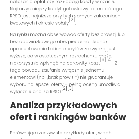
naliczania opłat czy rozkładają koszty w czasie.
Najkorzystniejszy kredyt gotówkowy to ten, którego
RRSO jest najniższe przy tych samych założeniach
[2]
kwotowych i okresie spłaty
.
Na rynku można obserwować oferty bez prowizji lub
bez obowiązkowego ubezpieczenia. Jednak
oprocentowanie takich kredytów zazwyczaj jest
wyższe, co w ostatecznym rozrachunku może
[3][4]
niekorzystnie wpłynąć na całkowity koszt
. Z
tego powodu zaufanie wyłącznie jednemu
elementowi (np. „brak prowizji”) nie gwarantuje
wyboru najlepszej oferty – pełną ocenę umożliwia
[2][3]
wyłącznie analiza RRSO
.
Analiza przykładowych
ofert i rankingów banków
Porównując rzeczywiste przykłady ofert, widać