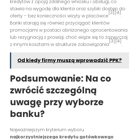
kredytów z opcją zdalnego wniosku i obsługi, co
stawia na wygodę dla klienta oraz szybki dostęp do
[3][4]
oferty – bez konieczności wizyty w placówce
.
Banki starają się również przyciągać klientów
promocjami w postaci obniżonego oprocentowania
lub rezygnacją z prowizji, choć wiąże się to zazwyczaj
[3][4]
z innymi kosztami w strukturze zobowiązania
.
Od kiedy firmy muszą wprowadzić PPK?
Podsumowanie: Na co
zwrócić szczególną
uwagę przy wyborze
banku?
Najważniejszym kryterium wyboru
najkorzystniejszego kredytu gotówkowego