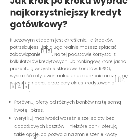
Jak krok po kroku wybrać
najkorzystniejszy kredyt
gotówkowy?
Kluczowym etapem jest określenie, ile środków
potrzebujesz i jak długo realnie możesz spłacać
[1][5]
zobowiązanie
. Na tej podstawie korzystaj z
kalkulatorów kredytowych lub rankingów, które jasno
prezentują wszystkie składowe kosztów: RRSO,
wysokość raty, ewentualne ubezpieczenie oraz sumę
[1][2]
wszystkich opłat przez cały okres kredytowania
[3][4][5]
.
Porównuj oferty od różnych banków na tę samą
kwotę i okres.
Weryfikuj możliwości wcześniejszej spłaty bez
dodatkowych kosztów – niektóre banki oferują
takie opcje, co pozwala na zmniejszenie kwoty