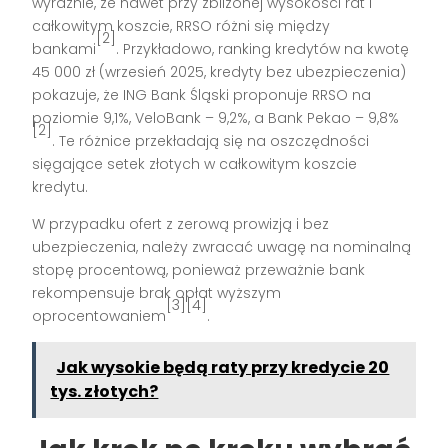
wyraźnie, że nawet przy zbliżonej wysokości rat i
całkowitym koszcie, RRSO różni się między
[2]
bankami
. Przykładowo, ranking kredytów na kwotę
45 000 zł (wrzesień 2025, kredyty bez ubezpieczenia)
pokazuje, że ING Bank Śląski proponuje RRSO na
poziomie 9,1%, VeloBank – 9,2%, a Bank Pekao – 9,8%
[2]
. Te różnice przekładają się na oszczędności
sięgające setek złotych w całkowitym koszcie
kredytu.
W przypadku ofert z zerową prowizją i bez
ubezpieczenia, należy zwracać uwagę na nominalną
stopę procentową, ponieważ przeważnie bank
rekompensuje brak opłat wyższym
[3][4]
oprocentowaniem
.
Jak wysokie będą raty przy kredycie 20
tys. złotych?