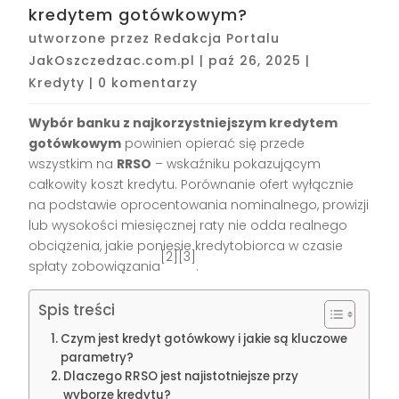
kredytem gotówkowym?
utworzone przez
Redakcja Portalu
JakOszczedzac.com.pl
|
paź 26, 2025
|
Kredyty
|
0 komentarzy
Wybór banku z najkorzystniejszym kredytem
gotówkowym
powinien opierać się przede
wszystkim na
RRSO
– wskaźniku pokazującym
całkowity koszt kredytu. Porównanie ofert wyłącznie
na podstawie oprocentowania nominalnego, prowizji
lub wysokości miesięcznej raty nie odda realnego
obciążenia, jakie poniesie kredytobiorca w czasie
[2][3]
spłaty zobowiązania
.
Spis treści
Czym jest kredyt gotówkowy i jakie są kluczowe
parametry?
Dlaczego RRSO jest najistotniejsze przy
wyborze kredytu?