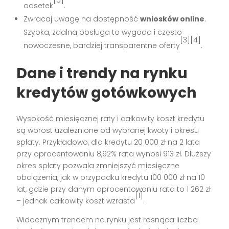
[5]
odsetek
.
Zwracaj uwagę na dostępność
wniosków online
.
Szybka, zdalna obsługa to wygoda i często
[3][4]
nowoczesne, bardziej transparentne oferty
.
Dane i trendy na rynku
kredytów gotówkowych
Wysokość miesięcznej raty i całkowity koszt kredytu
są wprost uzależnione od wybranej kwoty i okresu
spłaty. Przykładowo, dla kredytu 20 000 zł na 2 lata
przy oprocentowaniu 8,92% rata wynosi 913 zł. Dłuższy
okres spłaty pozwala zmniejszyć miesięczne
obciążenia, jak w przypadku kredytu 100 000 zł na 10
lat, gdzie przy danym oprocentowaniu rata to 1 262 zł
[1]
– jednak całkowity koszt wzrasta
.
Widocznym trendem na rynku jest rosnąca liczba