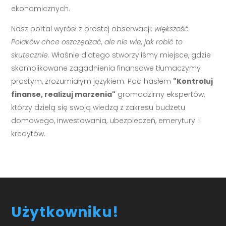
ekonomicznych.
Nasz portal wyrósł z prostej obserwacji:
większość
Polaków chce oszczędzać, ale nie wie, jak robić to
skutecznie
. Właśnie dlatego stworzyliśmy miejsce, gdzie
skomplikowane zagadnienia finansowe tłumaczymy
prostym, zrozumiałym językiem. Pod hasłem
"Kontroluj
finanse, realizuj marzenia"
gromadzimy ekspertów,
którzy dzielą się swoją wiedzą z zakresu budżetu
domowego, inwestowania, ubezpieczeń, emerytury i
kredytów.
Użytkowniku!