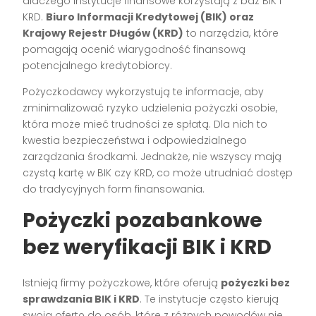
dlaczego instytucje finansowe korzystają z baz BIK i
KRD.
Biuro Informacji Kredytowej (BIK) oraz
Krajowy Rejestr Długów (KRD)
to narzędzia, które
pomagają ocenić wiarygodność finansową
potencjalnego kredytobiorcy.
Pożyczkodawcy wykorzystują te informacje, aby
zminimalizować ryzyko udzielenia pożyczki osobie,
która może mieć trudności ze spłatą. Dla nich to
kwestia bezpieczeństwa i odpowiedzialnego
zarządzania środkami. Jednakże, nie wszyscy mają
czystą kartę w BIK czy KRD, co może utrudniać dostęp
do tradycyjnych form finansowania.
Pożyczki pozabankowe
bez weryfikacji BIK i KRD
Istnieją firmy pożyczkowe, które oferują
pożyczki bez
sprawdzania BIK i KRD
. Te instytucje często kierują
swoją ofertę do osób, które z różnych powodów nie