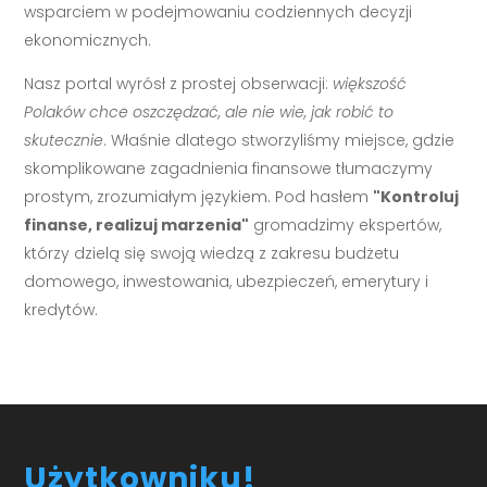
wsparciem w podejmowaniu codziennych decyzji
ekonomicznych.
Nasz portal wyrósł z prostej obserwacji:
większość
Polaków chce oszczędzać, ale nie wie, jak robić to
skutecznie
. Właśnie dlatego stworzyliśmy miejsce, gdzie
skomplikowane zagadnienia finansowe tłumaczymy
prostym, zrozumiałym językiem. Pod hasłem
"Kontroluj
finanse, realizuj marzenia"
gromadzimy ekspertów,
którzy dzielą się swoją wiedzą z zakresu budżetu
domowego, inwestowania, ubezpieczeń, emerytury i
kredytów.
Użytkowniku!