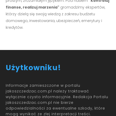
prostym, zrozumiałym językiem. Pod hasłem
"Kontroluj
finanse, realizuj marzenia"
gromadzimy ekspertów,
którzy dzielą się swoją wiedzą z zakresu budżetu
domowego, inwestowania, ubezpieczeń, emerytury i
kredytów.
Użytkowniku!
Informacje zamieszczone w portalu
jakoszczedzac.com.pl należy traktować
wyłącznie czysto informacyjnie. Redakcja Portalu
jakoszczedzac.com.pl nie bierze
odpowiedzialności za ewentualne szkody, które
mogą wynikać ze złej interpretacji treści.