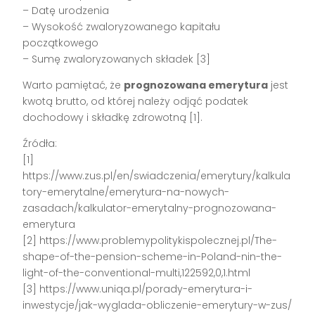
– Datę urodzenia
– Wysokość zwaloryzowanego kapitału
początkowego
– Sumę zwaloryzowanych składek [3]
Warto pamiętać, że
prognozowana emerytura
jest
kwotą brutto, od której należy odjąć podatek
dochodowy i składkę zdrowotną [1].
Źródła:
[1]
https://www.zus.pl/en/swiadczenia/emerytury/kalkula
tory-emerytalne/emerytura-na-nowych-
zasadach/kalkulator-emerytalny-prognozowana-
emerytura
[2] https://www.problemypolitykispolecznej.pl/The-
shape-of-the-pension-scheme-in-Poland-nin-the-
light-of-the-conventional-multi,122592,0,1.html
[3] https://www.uniqa.pl/porady-emerytura-i-
inwestycje/jak-wyglada-obliczenie-emerytury-w-zus/