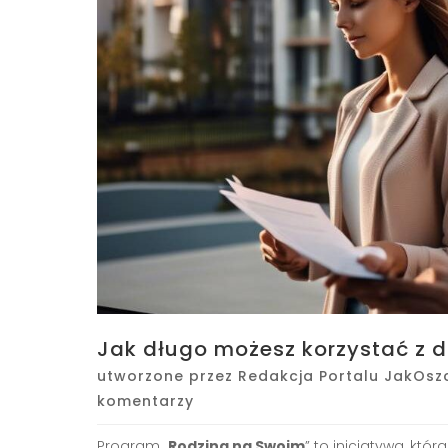
Jak długo możesz korzystać z 
utworzone przez
Redakcja Portalu JakOsz
komentarzy
Program „
Rodzina na Swoim
” to inicjatywa, któ