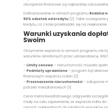
obciążenia finansowe są najbardziej odczuwalne 
Dofinansowanie w ramach programu
Rodzina 
50% odsetek od kredytu
[2]. Takie rozwiązanie
kredytu, co z kolei przekładało się na zwiększe
Warunki uzyskania dopła
Swoim
Otrzymanie wsparcia w ramach programu nie był
warunków określonych przez ustawodawcę. Wśró
–
Limity cenowe
– nieruchomość musiała spełnia
–
Podmioty uprawnione
– program był skierow
finansowym wsparciu rodzin [2]
–
Przeznaczenie nieruchomości
– zakupione m
potrzeb mieszkaniowych [1]
Cena metra kwadratowego odgrywała szczególnie i
miały na celu zapewnienie, że wsparcie trafia
cenach, adekwatnych do lokalnych warunków ry