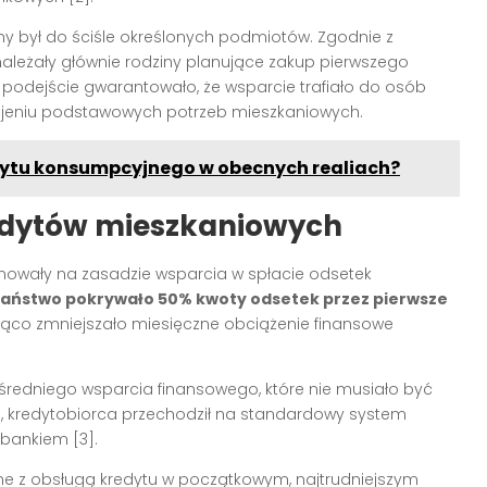
y był do ściśle określonych podmiotów. Zgodnie z
leżały głównie rodziny planujące zakup pierwszego
 podejście gwarantowało, że wsparcie trafiało do osób
jeniu podstawowych potrzeb mieszkaniowych.
dytu konsumpcyjnego w obecnych realiach?
edytów mieszkaniowych
nowały na zasadzie wsparcia w spłacie odsetek
aństwo pokrywało 50% kwoty odsetek przez pierwsze
cząco zmniejszało miesięczne obciążenie finansowe
średniego wsparcia finansowego, które nie musiało być
a, kredytobiorca przechodził na standardowy system
bankiem [3].
ne z obsługą kredytu w początkowym, najtrudniejszym