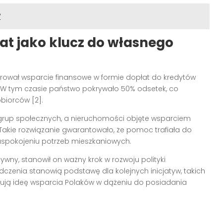
?
at jako klucz do własnego
rował wsparcie finansowe w formie dopłat do kredytów
. W tym czasie państwo pokrywało 50% odsetek, co
biorców [2].
grup społecznych, a nieruchomości objęte wsparciem
Takie rozwiązanie gwarantowało, że pomoc trafiała do
aspokojeniu potrzeb mieszkaniowych.
ktywny, stanowił on ważny krok w rozwoju polityki
czenia stanowią podstawę dla kolejnych inicjatyw, takich
ynuują ideę wsparcia Polaków w dążeniu do posiadania