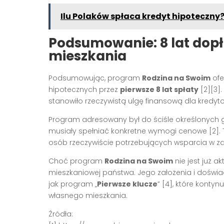
Ilu Polaków spłaca kredyt hipoteczny
Podsumowanie: 8 lat dopł
mieszkania
Podsumowując, program
Rodzina na Swoim
ofe
hipotecznych przez
pierwsze 8 lat spłaty
[2][3]
stanowiło rzeczywistą ulgę finansową dla kredyto
Program adresowany był do ściśle określonych 
musiały spełniać konkretne wymogi cenowe [2]. 
osób rzeczywiście potrzebujących wsparcia w z
Choć program
Rodzina na Swoim
nie jest już a
mieszkaniowej państwa. Jego założenia i doświad
jak program „
Pierwsze klucze
” [4], które kont
własnego mieszkania.
Źródła: