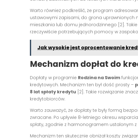
Warto również podkreślić, że program adresowan
ustawowymi zapisami, do grona uprawnionych na
mieszkania lub domu jednorodzinnego [2]. Takie
rzeczywiście potrzebujących pomocy w zaspoko
Jak wysokie jest oprocentowanie kre
Mechanizm dopłat do kr
Dopłaty w programie
Rodzina na Swoim
funkcjo
kredytowych. Mechanizm ten był dość prosty –
p
8 lat spłaty kredytu
[2]. Takie rozwiązanie zna
kredytobiorców.
Warto zauważyć, że dopłaty te były formą bezpo
zwracane. Po upływie 8-letniego okresu wsparci
spłaty, zgodnie z harmonogramem ustalonym z 
Mechanizm ten skutecznie obniżał koszty związa