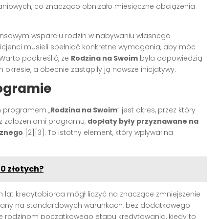
niowych, co znacząco obniżało miesięczne obciążenia
nansowym wsparciu rodzin w nabywaniu własnego
ficjenci musieli spełniać konkretne wymagania, aby móc
Warto podkreślić, że
Rodzina na Swoim
była odpowiedzią
kresie, a obecnie zastąpiły ją nowsze inicjatywy.
rogramie
h programem „
Rodzina na Swoim
” jest okres, przez który
 z założeniami programu,
dopłaty były przyznawane na
cznego
[2][3]. To istotny element, który wpływał na
0 złotych?
m lat kredytobiorca mógł liczyć na znaczące zmniejszenie
płacany na standardowych warunkach, bez dodatkowego
ie rodzinom początkowego etapu kredytowania, kiedy to