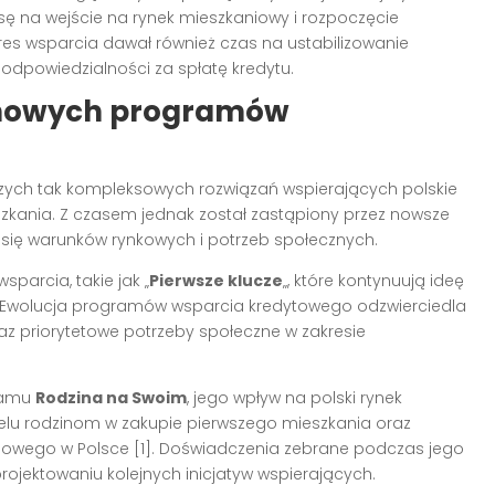
ansę na wejście na rynek mieszkaniowy i rozpoczęcie
es wsparcia dawał również czas na ustabilizowanie
j odpowiedzialności za spłatę kredytu.
 nowych programów
zych tak kompleksowych rozwiązań wspierających polskie
zkania. Z czasem jednak został zastąpiony przez nowsze
 się warunków rynkowych i potrzeb społecznych.
parcia, takie jak „
Pierwsze klucze
„, które kontynuują ideę
Ewolucja programów wsparcia kredytowego odzwierciedla
z priorytetowe potrzeby społeczne w zakresie
ramu
Rodzina na Swoim
, jego wpływ na polski rynek
lu rodzinom w zakupie pierwszego mieszkania oraz
niowego w Polsce [1]. Doświadczenia zebrane podczas jego
projektowaniu kolejnych inicjatyw wspierających.