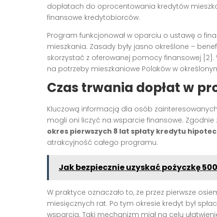
dopłatach do oprocentowania kredytów mieszka
finansowe kredytobiorców.
Program funkcjonował w oparciu o ustawę o fi
mieszkania. Zasady były jasno określone – bene
skorzystać z oferowanej pomocy finansowej [2]. 
na potrzeby mieszkaniowe Polaków w określonym o
Czas trwania dopłat w p
Kluczową informacją dla osób zainteresowanyc
mogli oni liczyć na wsparcie finansowe. Zgodnie
okres pierwszych 8 lat spłaty kredytu hipote
atrakcyjność całego programu.
Jak bezpiecznie uzyskać pożyczkę 500
W praktyce oznaczało to, że przez pierwsze osie
miesięcznych rat. Po tym okresie kredyt był s
wsparcia. Taki mechanizm miał na celu ułatwien