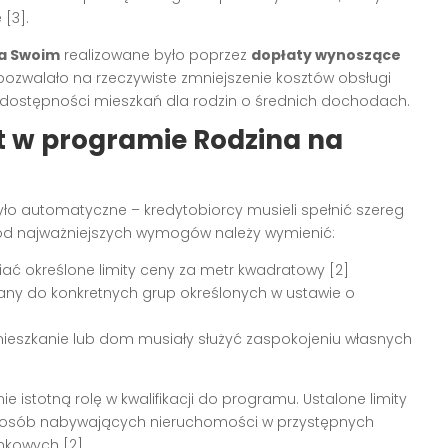
[3].
na Swoim
realizowane było poprzez
dopłaty wynoszące
 pozwalało na rzeczywiste zmniejszenie kosztów obsługi
nie dostępności mieszkań dla rodzin o średnich dochodach.
t w programie Rodzina na
o automatyczne – kredytobiorcy musieli spełnić szereg
d najważniejszych wymogów należy wymienić:
ć określone limity ceny za metr kwadratowy [2]
any do konkretnych grup określonych w ustawie o
ieszkanie lub dom musiały służyć zaspokojeniu własnych
stotną rolę w kwalifikacji do programu. Ustalone limity
 do osób nabywających nieruchomości w przystępnych
nkowych [2].