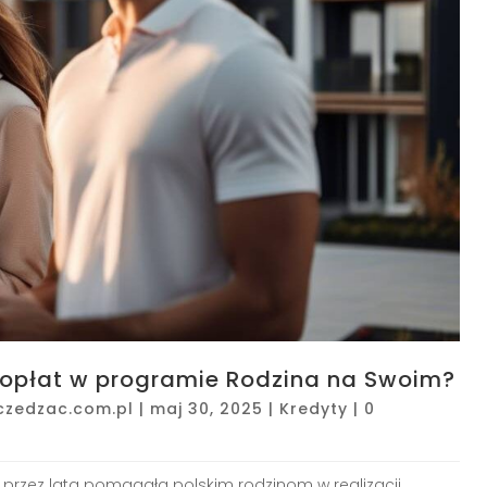
dopłat w programie Rodzina na Swoim?
czedzac.com.pl
|
maj 30, 2025
|
Kredyty
|
0
ra przez lata pomagała polskim rodzinom w realizacji