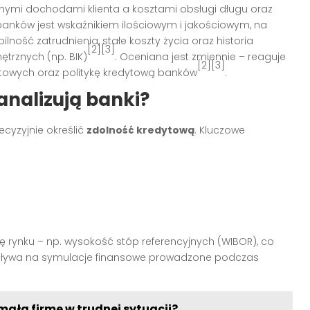
nymi dochodami klienta a kosztami obsługi długu oraz
 banków jest wskaźnikiem ilościowym i jakościowym, na
lność zatrudnienia, stałe koszty życia oraz historia
[2][3]
trznych (np. BIK)
. Oceniana jest zmiennie – reaguje
[2][3]
towych oraz politykę kredytową banków
.
analizują banki?
cyzyjnie określić
zdolność kredytową
. Kluczowe
ę rynku – np. wysokość stóp referencyjnych (WIBOR), co
 wpływa na symulacje finansowe prowadzone podczas
ałą firmę w trudnej sytuacji?