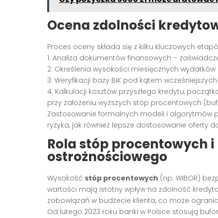
Ocena zdolności kredytow
Proces oceny składa się z kilku kluczowych etap
1. Analiza dokumentów finansowych – zaświadcze
2. Określenia wysokości miesięcznych wydatk
3. Weryfikacji bazy BIK pod kątem wcześniejszych
4. Kalkulacji kosztów przyszłego kredytu, począ
przy założeniu wyższych stóp procentowych (buf
Zastosowanie formalnych modeli i algorytmów 
ryzyka, jak również lepsze dostosowanie oferty 
Rola stóp procentowych 
ostrożnościowego
Wysokość
stóp procentowych
(np. WIBOR) bezp
wartości mają istotny wpływ na zdolność kredyto
zobowiązań w budżecie klienta, co może ogranic
Od lutego 2023 roku banki w Polsce stosują buf