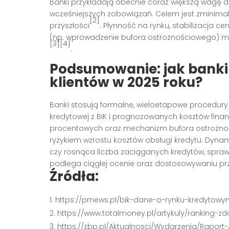
Banki przykładają obecnie coraz większą wagę do
wcześniejszych zobowiązań. Celem jest zminima
[2]
przyszłości
. Płynność na rynku, stabilizacja 
(np. wprowadzenie bufora ostrożnościowego) maj
[3][4]
.
Podsumowanie: jak banki
klientów w 2025 roku?
Banki stosują formalne, wieloetapowe procedury 
kredytowej z BIK i prognozowanych kosztów fin
procentowych oraz mechanizm bufora ostrożnoś
ryzykiem wzrostu kosztów obsługi kredytu. Dyn
czy rosnąca liczba zaciąganych kredytów, sprawi
podlega ciągłej ocenie oraz dostosowywaniu pr
Źródła:
https://prnews.pl/bik-dane-o-rynku-kredytowy
https://www.totalmoney.pl/artykuly/ranking-zd
https://zbp.pl/Aktualnosci/Wydarzenia/Raport