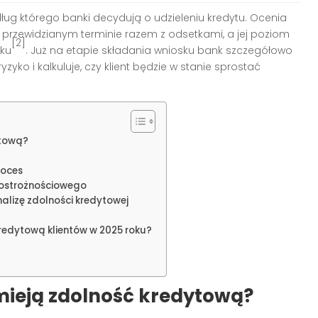
ług którego banki decydują o udzieleniu kredytu. Ocenia
 przewidzianym terminie razem z odsetkami, a jej poziom
[2]
nku
. Już na etapie składania wniosku bank szczegółowo
yzyko i kalkuluje, czy klient będzie w stanie sprostać
ytową?
roces
 ostrożnościowego
alizę zdolności kredytowej
redytową klientów w 2025 roku?
umieją zdolność kredytową?