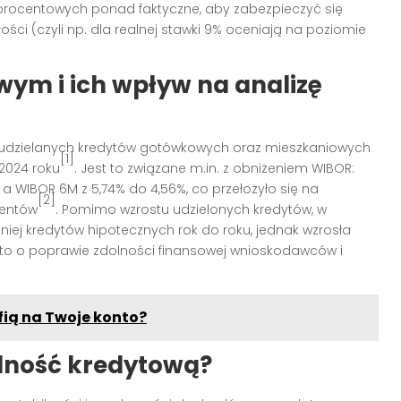
procentowych ponad faktyczne, aby zabezpieczyć się
ości (czyli np. dla realnej stawki 9% oceniają na poziomie
ym i ich wpływ na analizę
by udzielanych kredytów gotówkowych oraz mieszkaniowych
[1]
 2024 roku
. Jest to związane m.in. z obniżeniem WIBOR:
 a WIBOR 6M z 5,74% do 4,56%, co przełożyło się na
[2]
ientów
. Pomimo wzrostu udzielonych kredytów, w
iej kredytów hipotecznych rok do roku, jednak wzrosła
 to o poprawie zdolności finansowej wnioskodawców i
fią na Twoje konto?
olność kredytową?