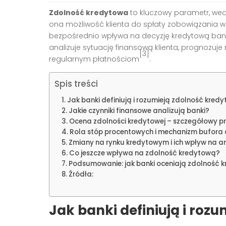
Zdolność kredytowa
to kluczowy parametr, wed
ona możliwość klienta do spłaty zobowiązania w
bezpośrednio wpływa na decyzję kredytową ba
analizuje sytuację finansową klienta, prognozuje r
[3]
regularnym płatnościom
.
Spis treści
Jak banki definiują i rozumieją zdolność kred
Jakie czynniki finansowe analizują banki?
Ocena zdolności kredytowej – szczegółowy p
Rola stóp procentowych i mechanizm bufora
Zmiany na rynku kredytowym i ich wpływ na an
Co jeszcze wpływa na zdolność kredytową?
Podsumowanie: jak banki oceniają zdolność k
Źródła:
Jak banki definiują i roz