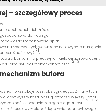
ej – szczegółowy proces
ów:
ń o dochodach i ich źródle.
ów gospodarstwa domowego.
 zobowiązań i terminowości spłat.
tkowo na rzeczywistych warunkach rynkowych, a następnie
[2]
or ostrożnościowy)
.
pozwala bankom na precyzyjną i wielowymiarową ocenę
[2][3]
do aktualnej sytuacji makroekonomicznej
.
i mechanizm bufora
ośrednio kształtuje koszt obsługi kredytu. Zmiany tych
wą, gdyż wyższy koszt obsługi oznacza większy udział
[2][3][4]
zyć zdolności spłacania zaciągniętego kredytu
.
or ostrożnościowy – dla każdego wniosku kredytowego