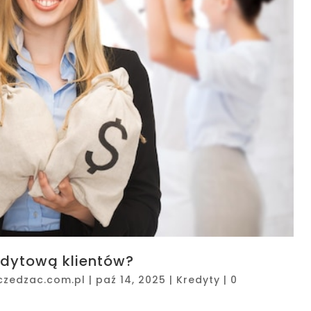
edytową klientów?
czedzac.com.pl
|
paź 14, 2025
|
Kredyty
|
0