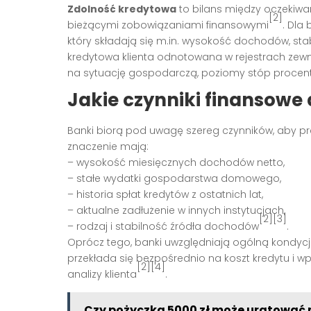
Zdolność kredytowa
to bilans między oczekiwa
[2]
bieżącymi zobowiązaniami finansowymi
. Dla
który składają się m.in. wysokość dochodów, stabi
kredytowa klienta odnotowana w rejestrach zewnę
na sytuację gospodarczą, poziomy stóp procen
Jakie czynniki finansowe 
Banki biorą pod uwagę szereg czynników, aby pre
znaczenie mają:
– wysokość miesięcznych dochodów netto,
– stałe wydatki gospodarstwa domowego,
– historia spłat kredytów z ostatnich lat,
– aktualne zadłużenie w innych instytucjach,
[2][3]
– rodzaj i stabilność źródła dochodów
.
Oprócz tego, banki uwzględniają ogólną kondycj
przekłada się bezpośrednio na koszt kredytu i
[2][4]
analizy klienta
.
Czy pożyczka 5000 zł może uratować m