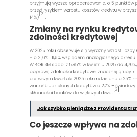
przyjmują wyższe oprocentowanie, o 5 punktów 
przed ryzykiem wzrostu kosztów kredytu w przyszł
[2]
14%)
.
Zmiany na rynku kredytow
zdolności kredytowej
W 2025 roku obserwuje się wyraźny wzrost licz
– o 21,6% i 11,6% względem analogicznego okresu
WIBOR 3M spadł z 5,85% w kwietniu 2025 do 4,70%,
poprawę zdolności kredytowej znacznej grupy kl
pierwszym kwartale 2025 roku udzielono o 25% mn
wartość udzielanych kredytów o 2,7% – świadczy
[3]
skłonności banków do większych kwot
.
Jak szybko pieniądze z Providenta tra
Co jeszcze wpływa na zd