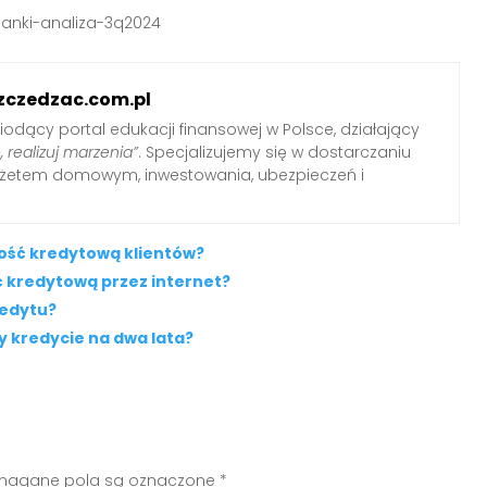
anki-analiza-3q2024
zczedzac.com.pl
iodący portal edukacji finansowej w Polsce, działający
, realizuj marzenia”
. Specjalizujemy się w dostarczaniu
udżetem domowym, inwestowania, ubezpieczeń i
ność kredytową klientów?
ć kredytową przez internet?
redytu?
y kredycie na dwa lata?
agane pola są oznaczone
*