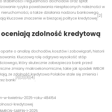
 stabilności i regularności dochodów oraz spłat
lizowanie ryzyka powstawania niespłaconych należności w
cen nieruchomości, a także działania nadzoru bankowego
[2]
ą kluczowe znaczenie w bieżącej polityce kredytowej
 oceniają zdolność kredytową
oparte o analizę dochodów, kosztów i zobowiązań, historii
ansowania. Kluczową rolę odgrywa wysokość stóp
ciowego, który skutecznie zabezpiecza bank przed
amiczne zmiany makroekonomiczne, takie jak spadek WIBOR
ają, że zdolność kredytowa Polaków stale się zmienia i
[1][2][3][4]
zez banki
.
m-w-kwietniu-2025-roku-484154
olnosci-kredytowej
-AMRON-SARFiN-1-2025