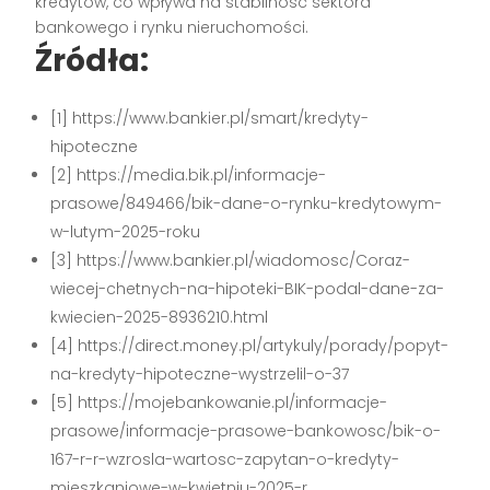
kredytów, co wpływa na stabilność sektora
bankowego i rynku nieruchomości.
Źródła:
[1] https://www.bankier.pl/smart/kredyty-
hipoteczne
[2] https://media.bik.pl/informacje-
prasowe/849466/bik-dane-o-rynku-kredytowym-
w-lutym-2025-roku
[3] https://www.bankier.pl/wiadomosc/Coraz-
wiecej-chetnych-na-hipoteki-BIK-podal-dane-za-
kwiecien-2025-8936210.html
[4] https://direct.money.pl/artykuly/porady/popyt-
na-kredyty-hipoteczne-wystrzelil-o-37
[5] https://mojebankowanie.pl/informacje-
prasowe/informacje-prasowe-bankowosc/bik-o-
167-r-r-wzrosla-wartosc-zapytan-o-kredyty-
mieszkaniowe-w-kwietniu-2025-r