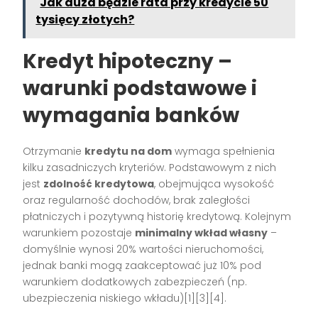
Jak duża będzie rata przy kredycie 50
tysięcy złotych?
Kredyt hipoteczny –
warunki podstawowe i
wymagania banków
Otrzymanie
kredytu na dom
wymaga spełnienia
kilku zasadniczych kryteriów. Podstawowym z nich
jest
zdolność kredytowa
, obejmująca wysokość
oraz regularność dochodów, brak zaległości
płatniczych i pozytywną historię kredytową. Kolejnym
warunkiem pozostaje
minimalny wkład własny
–
domyślnie wynosi 20% wartości nieruchomości,
jednak banki mogą zaakceptować już 10% pod
warunkiem dodatkowych zabezpieczeń (np.
ubezpieczenia niskiego wkładu)[1][3][4].