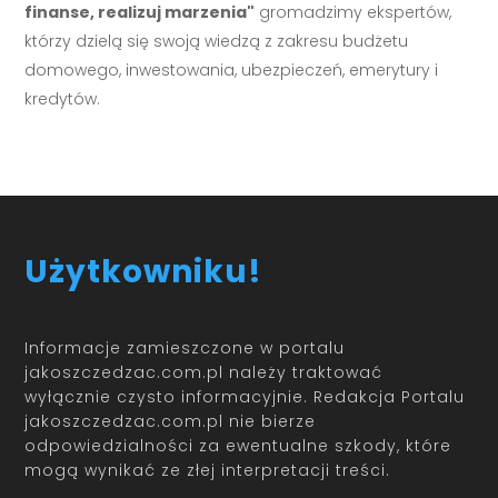
finanse, realizuj marzenia"
gromadzimy ekspertów,
którzy dzielą się swoją wiedzą z zakresu budżetu
domowego, inwestowania, ubezpieczeń, emerytury i
kredytów.
Użytkowniku!
Informacje zamieszczone w portalu
jakoszczedzac.com.pl należy traktować
wyłącznie czysto informacyjnie. Redakcja Portalu
jakoszczedzac.com.pl nie bierze
odpowiedzialności za ewentualne szkody, które
mogą wynikać ze złej interpretacji treści.