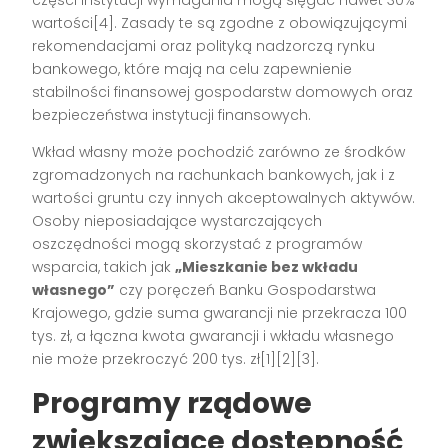
części instytucji wymagania mogą sięgać nawet 30%
wartości[4]. Zasady te są zgodne z obowiązującymi
rekomendacjami oraz polityką nadzorczą rynku
bankowego, które mają na celu zapewnienie
stabilności finansowej gospodarstw domowych oraz
bezpieczeństwa instytucji finansowych.
Wkład własny może pochodzić zarówno ze środków
zgromadzonych na rachunkach bankowych, jak i z
wartości gruntu czy innych akceptowalnych aktywów.
Osoby nieposiadające wystarczających
oszczędności mogą skorzystać z programów
wsparcia, takich jak
„Mieszkanie bez wkładu
własnego”
czy poręczeń Banku Gospodarstwa
Krajowego, gdzie suma gwarancji nie przekracza 100
tys. zł, a łączna kwota gwarancji i wkładu własnego
nie może przekroczyć 200 tys. zł[1][2][3].
Programy rządowe
zwiększające dostępność