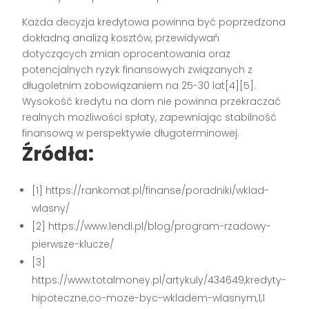
Każda decyzja kredytowa powinna być poprzedzona
dokładną analizą kosztów, przewidywań
dotyczących zmian oprocentowania oraz
potencjalnych ryzyk finansowych związanych z
długoletnim zobowiązaniem na 25-30 lat[4][5].
Wysokość kredytu na dom nie powinna przekraczać
realnych możliwości spłaty, zapewniając stabilność
finansową w perspektywie długoterminowej.
Źródła:
[1] https://rankomat.pl/finanse/poradniki/wklad-
wlasny/
[2] https://www.lendi.pl/blog/program-rzadowy-
pierwsze-klucze/
[3]
https://www.totalmoney.pl/artykuly/434649,kredyty-
hipoteczne,co-moze-byc-wkladem-wlasnym,1,1