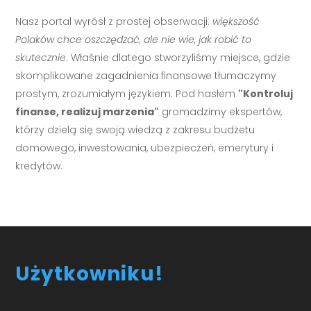
Nasz portal wyrósł z prostej obserwacji:
większość
Polaków chce oszczędzać, ale nie wie, jak robić to
skutecznie
. Właśnie dlatego stworzyliśmy miejsce, gdzie
skomplikowane zagadnienia finansowe tłumaczymy
prostym, zrozumiałym językiem. Pod hasłem
"Kontroluj
finanse, realizuj marzenia"
gromadzimy ekspertów,
którzy dzielą się swoją wiedzą z zakresu budżetu
domowego, inwestowania, ubezpieczeń, emerytury i
kredytów.
Użytkowniku!