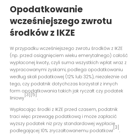
Opodatkowanie
wcześniejszego zwrotu
środków z IKZE
W przypadku wcześniejszego zwrotu środków z IKZE
(np. przed osiągnięciem wieku emerytalnego) całość
wypłaconej kwoty, czyli suma wszystkich wpłat wraz z
wypracowanymi zyskami, podlega opodatkowaniu
według skali podatkowej (12% lub 32%), niezależnie od
tego, czy podatnik dotychczas korzystał z innych
form opodatkowania takich jak ryczałt czy podatek
[3][5]
liniowy
.
Wypłacając środki z IKZE przed czasem, podatnik
traci więc przewagę podatkową i może zapłacić
wyższy podatek niż przy standardowej wypłacie
[3]
podlegającej 10% zryczałtowanemu podatkowi
.