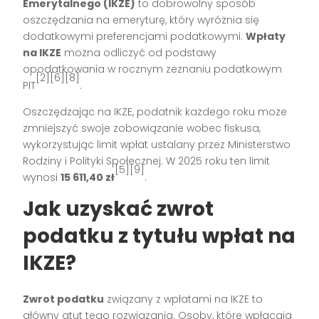
Emerytalnego (IKZE)
to dobrowolny sposób
oszczędzania na emeryturę, który wyróżnia się
dodatkowymi preferencjami podatkowymi.
Wpłaty
na IKZE
można odliczyć od podstawy
opodatkowania w rocznym zeznaniu podatkowym
[2][6][8]
PIT
.
Oszczędzając na IKZE, podatnik każdego roku może
zmniejszyć swoje zobowiązanie wobec fiskusa,
wykorzystując limit wpłat ustalany przez Ministerstwo
Rodziny i Polityki Społecznej. W 2025 roku ten limit
[5][9]
wynosi
15 611,40 zł
.
Jak uzyskać zwrot
podatku z tytułu wpłat na
IKZE?
Zwrot podatku
związany z wpłatami na IKZE to
główny atut tego rozwiązania. Osoby, które wpłacają