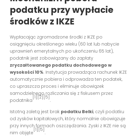
podatku przy wypłacie
środków z IKZE
Wypłacając zgromadzone środki z IKZE po
osiągnięciu określonego wieku (60 lat lub nabycie
uprawnień emerytalnych po ukończeniu 65 lat),
podatnik jest zobowiązany do zapłaty
zryczałtowanego podatku dochodowego w
wysokości 10%
. Instytucja prowadząca rachunek IKZE
automatycznie pobiera i odprowadza ten podatek,
co upraszcza proces i eliminuje obowiązek
samodzielnego rozliczania się z fiskusem przez
[1][2][5]
podatnika
.
Istotną zaletą jest brak
podatku Belki
, czyli podatku
od zysków kapitałowych, który normalnie obowiązuje
przy innych formach oszczędzania. Zyski z IKZE nie są
[1][5]
nim objęte
.