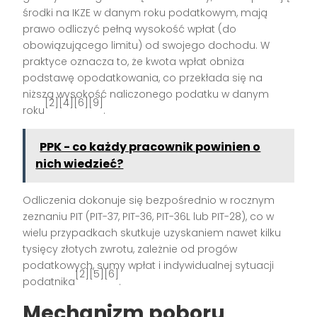
środki na IKZE w danym roku podatkowym, mają
prawo odliczyć pełną wysokość wpłat (do
obowiązującego limitu) od swojego dochodu. W
praktyce oznacza to, że kwota wpłat obniża
podstawę opodatkowania, co przekłada się na
niższą wysokość naliczonego podatku w danym
[2][4][6][9]
roku
.
PPK - co każdy pracownik powinien o
nich wiedzieć?
Odliczenia dokonuje się bezpośrednio w rocznym
zeznaniu PIT (PIT-37, PIT-36, PIT-36L lub PIT-28), co w
wielu przypadkach skutkuje uzyskaniem nawet kilku
tysięcy złotych zwrotu, zależnie od progów
podatkowych, sumy wpłat i indywidualnej sytuacji
[2][5][6]
podatnika
.
Mechanizm poboru