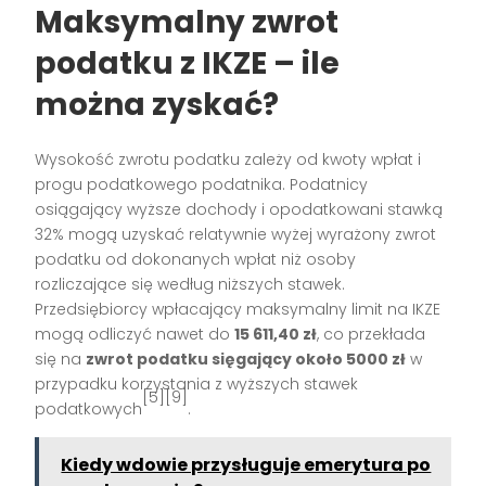
Maksymalny zwrot
podatku z IKZE – ile
można zyskać?
Wysokość zwrotu podatku zależy od kwoty wpłat i
progu podatkowego podatnika. Podatnicy
osiągający wyższe dochody i opodatkowani stawką
32% mogą uzyskać relatywnie wyżej wyrażony zwrot
podatku od dokonanych wpłat niż osoby
rozliczające się według niższych stawek.
Przedsiębiorcy wpłacający maksymalny limit na IKZE
mogą odliczyć nawet do
15 611,40 zł
, co przekłada
się na
zwrot podatku sięgający około 5000 zł
w
przypadku korzystania z wyższych stawek
[5][9]
podatkowych
.
Kiedy wdowie przysługuje emerytura po