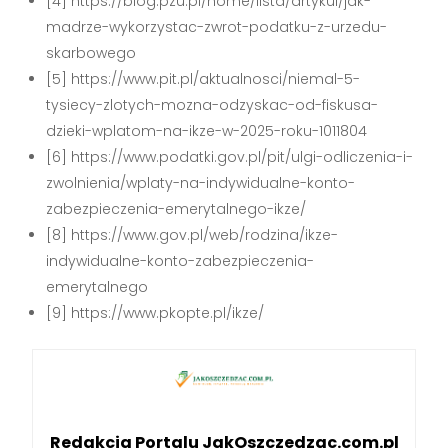
[4] https://blog.pzu.pl/home/lista/artykul/jak-
madrze-wykorzystac-zwrot-podatku-z-urzedu-
skarbowego
[5] https://www.pit.pl/aktualnosci/niemal-5-
tysiecy-zlotych-mozna-odzyskac-od-fiskusa-
dzieki-wplatom-na-ikze-w-2025-roku-1011804
[6] https://www.podatki.gov.pl/pit/ulgi-odliczenia-i-
zwolnienia/wplaty-na-indywidualne-konto-
zabezpieczenia-emerytalnego-ikze/
[8] https://www.gov.pl/web/rodzina/ikze-
indywidualne-konto-zabezpieczenia-
emerytalnego
[9] https://www.pkopte.pl/ikze/
Redakcja Portalu JakOszczedzac.com.pl