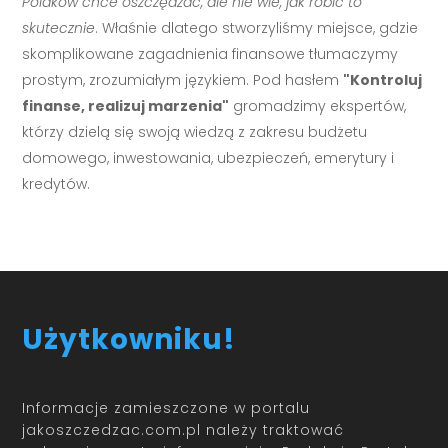
Polaków chce oszczędzać, ale nie wie, jak robić to
skutecznie
. Właśnie dlatego stworzyliśmy miejsce, gdzie
skomplikowane zagadnienia finansowe tłumaczymy
prostym, zrozumiałym językiem. Pod hasłem
"Kontroluj
finanse, realizuj marzenia"
gromadzimy ekspertów,
którzy dzielą się swoją wiedzą z zakresu budżetu
domowego, inwestowania, ubezpieczeń, emerytury i
kredytów.
Użytkowniku!
Informacje zamieszczone w portalu
jakoszczedzac.com.pl należy traktować