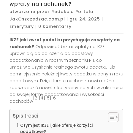
wpłaty na rachunek?
utworzone przez
Redakcja Portalu
JakOszczedzac.com.pl
|
gru 24, 2025
|
Emerytury
|
0 komentarzy
IKZE jaki zwrot podatku przysługuje za wpłaty na
rachunek?
Odpowiedź brzmi: wpłaty na IKZE
uprawniają do odliczenia od podstawy
opodatkowania w rocznym zeznaniu PIT, co
umożliwia uzyskanie realnego zwrotu podatku lub
pomniejszenie należnej kwoty podatku w danym roku
podatkowym. Dzięki temu mechanizmowi można
zaoszczędzić nawet kilka tysięcy złotych, w zależności
od swojej formy opodatkowania i wysokości
[2][4][5][6]
dochodów
.
Spis treści
Czym jest IKZE i jakie oferuje korzyści
podatkowe?