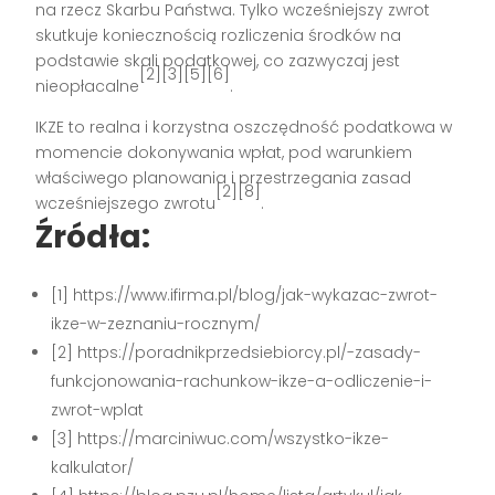
na rzecz Skarbu Państwa. Tylko wcześniejszy zwrot
skutkuje koniecznością rozliczenia środków na
podstawie skali podatkowej, co zazwyczaj jest
[2][3][5][6]
nieopłacalne
.
IKZE to realna i korzystna oszczędność podatkowa w
momencie dokonywania wpłat, pod warunkiem
właściwego planowania i przestrzegania zasad
[2][8]
wcześniejszego zwrotu
.
Źródła:
[1] https://www.ifirma.pl/blog/jak-wykazac-zwrot-
ikze-w-zeznaniu-rocznym/
[2] https://poradnikprzedsiebiorcy.pl/-zasady-
funkcjonowania-rachunkow-ikze-a-odliczenie-i-
zwrot-wplat
[3] https://marciniwuc.com/wszystko-ikze-
kalkulator/