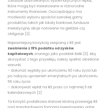
zasadzie dobrowolnych, systematycznych wpłat,
które mogą być inwestowane w różnorodne
instrumenty finansowe. Oszczędzający ma
możliwość wyboru spośród szerokiej gamy
produktów, takich jak lokaty bankowe, fundusze
inwestycyjne, akcje notowane na giełdzie czy
obligacje [2].
Najważniejszą korzyścią związaną z IKE jest
zwolnienie z 19% podatku od zysków
kapitałowych
, znanego jako podatek Belki [3]. Aby
skorzystać z tego przywileju, należy spełnić określone
warunki:
– dokonać wypłaty po ukończeniu 60 roku życia lub
po nabyciu uprawnień emerytalnych po ukończeniu
55 roku życia
– dokonywać wpłat na IKE przez co najmniej 5 lat
kalendarzowych [2]
Ta korzyść podatkowa stanowi istotną przewagę IKE
nad standardowymi formami inwestowania, gdzie