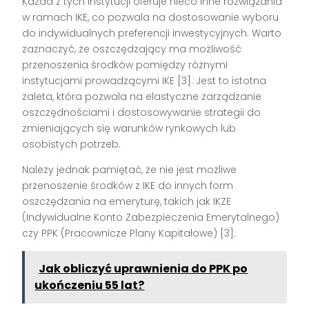
Każda z tych instytucji oferuje nieco inne rozwiązania
w ramach IKE, co pozwala na dostosowanie wyboru
do indywidualnych preferencji inwestycyjnych. Warto
zaznaczyć, że oszczędzający ma możliwość
przenoszenia środków pomiędzy różnymi
instytucjami prowadzącymi IKE [3]. Jest to istotna
zaleta, która pozwala na elastyczne zarządzanie
oszczędnościami i dostosowywanie strategii do
zmieniających się warunków rynkowych lub
osobistych potrzeb.
Należy jednak pamiętać, że nie jest możliwe
przenoszenie środków z IKE do innych form
oszczędzania na emeryturę, takich jak IKZE
(Indywidualne Konto Zabezpieczenia Emerytalnego)
czy PPK (Pracownicze Plany Kapitałowe) [3].
Jak obliczyć uprawnienia do PPK po
ukończeniu 55 lat?