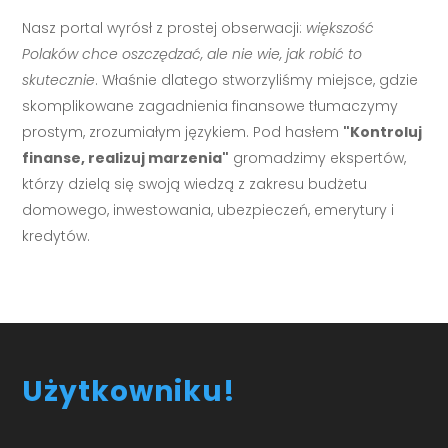
Nasz portal wyrósł z prostej obserwacji:
większość
Polaków chce oszczędzać, ale nie wie, jak robić to
skutecznie
. Właśnie dlatego stworzyliśmy miejsce, gdzie
skomplikowane zagadnienia finansowe tłumaczymy
prostym, zrozumiałym językiem. Pod hasłem
"Kontroluj
finanse, realizuj marzenia"
gromadzimy ekspertów,
którzy dzielą się swoją wiedzą z zakresu budżetu
domowego, inwestowania, ubezpieczeń, emerytury i
kredytów.
Użytkowniku!