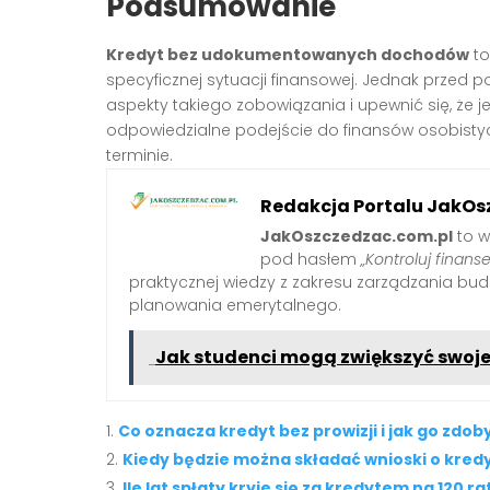
Podsumowanie
Kredyt bez udokumentowanych dochodów
to
specyficznej sytuacji finansowej. Jednak przed 
aspekty takiego zobowiązania i upewnić się, że 
odpowiedzialne podejście do finansów osobistyc
terminie.
Redakcja Portalu JakOs
JakOszczedzac.com.pl
to w
pod hasłem
„Kontroluj finanse
praktycznej wiedzy z zakresu zarządzania b
planowania emerytalnego.
Jak studenci mogą zwiększyć swoje
Co oznacza kredyt bez prowizji i jak go zdob
Kiedy będzie można składać wnioski o kredy
Ile lat spłaty kryje się za kredytem na 120 ra