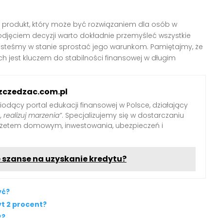
 produkt, który może być rozwiązaniem dla osób w
podjęciem decyzji warto dokładnie przemyśleć wszystkie
jesteśmy w stanie sprostać jego warunkom. Pamiętajmy, że
h jest kluczem do stabilności finansowej w długim
zczedzac.com.pl
iodący portal edukacji finansowej w Polsce, działający
, realizuj marzenia”
. Specjalizujemy się w dostarczaniu
udżetem domowym, inwestowania, ubezpieczeń i
 szanse na uzyskanie kredytu?
yć?
t 2 procent?
t?