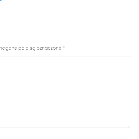
agane pola są oznaczone
*