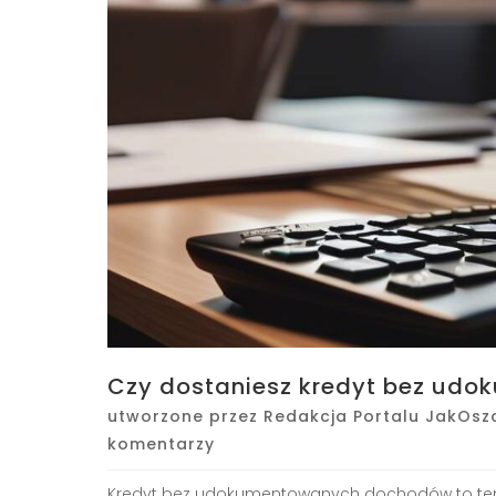
Czy dostaniesz kredyt bez ud
utworzone przez
Redakcja Portalu JakOsz
komentarzy
Kredyt bez udokumentowanych dochodów to temat