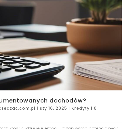
okumentowanych dochodów?
czedzac.com.pl
|
sty 16, 2025
|
Kredyty
|
0
, który budzi wiele emocji i pytań wśród potencjalnych