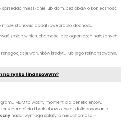
sprzedać mieszkanie lub dom, bez obaw o konieczność
 może stanowić dodatkowe źródło dochodu.
wać zmian w nieruchomości bez ograniczeń nałożonych
renegocjację warunków kredytu lub jego refinansowanie,
an na rynku finansowym?
rogramu MDM to ważny moment dla beneficjentów.
eruchomością i brak obaw o zwrot dofinansowania.
eczny
nadal wymaga spłaty, a nieruchomość –