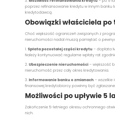
3.
Możliwość refinansowania kredytu
– po 5 l
poprzez refinansowanie kredytu w innym banku
kredytodawcą.
Obowiązki właściciela po 
Choć większość ograniczeń związanych z progra
nieruchomości nadal muszą pamiętać o pewny
1.
Spłata pozostałej części kredytu
– dopłata M
Należy kontynuować regularne wpłaty rat zgod
2.
Ubezpieczenie nieruchomości
– większość b
nieruchomość przez cały okres kredytowania.
3.
Informowanie banku o zmianach
– wszelkie 
finansowej kredytobiorcy powinny być zgłaszane
Możliwości po upływie 5 l
Zakończenie 5-letniego okresu ochronnego otwie
nich: