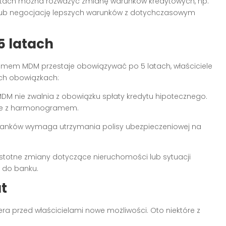
atach można rozważyć zmianę warunków kredytowych, np.
 lub negocjację lepszych warunków z dotychczasowym
5 latach
mem MDM przestaje obowiązywać po 5 latach, właściciele
ch obowiązkach:
DM nie zwalnia z obowiązku spłaty kredytu hipotecznego.
nie z harmonogramem.
anków wymaga utrzymania polisy ubezpieczeniowej na
istotne zmiany dotyczące nieruchomości lub sytuacji
 do banku.
at
ra przed właścicielami nowe możliwości. Oto niektóre z