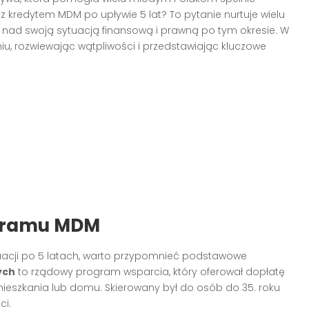
z kredytem MDM po upływie 5 lat? To pytanie nurtuje wielu
ę nad swoją sytuacją finansową i prawną po tym okresie. W
niu, rozwiewając wątpliwości i przedstawiając kluczowe
gramu MDM
uacji po 5 latach, warto przypomnieć podstawowe
ych
to rządowy program wsparcia, który oferował dopłatę
ieszkania lub domu. Skierowany był do osób do 35. roku
ci.