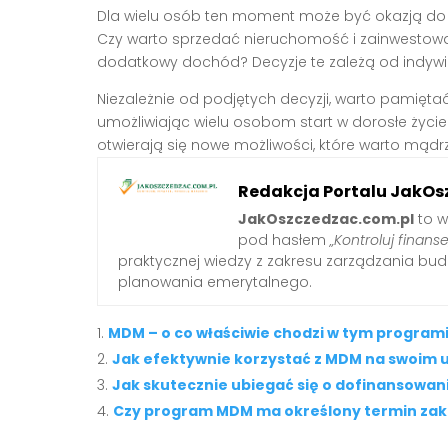
Dla wielu osób ten moment może być okazją do pr
Czy warto sprzedać nieruchomość i zainwestować
dodatkowy dochód? Decyzje te zależą od indywid
Niezależnie od podjętych decyzji, warto pamiętać
umożliwiając wielu osobom start w dorosłe życi
otwierają się nowe możliwości, które warto mądr
Redakcja Portalu JakOs
JakOszczedzac.com.pl
to w
pod hasłem
„Kontroluj finanse
praktycznej wiedzy z zakresu zarządzania b
planowania emerytalnego.
MDM – o co właściwie chodzi w tym progra
Jak efektywnie korzystać z MDM na swoim 
Jak skutecznie ubiegać się o dofinansowa
Czy program MDM ma określony termin za