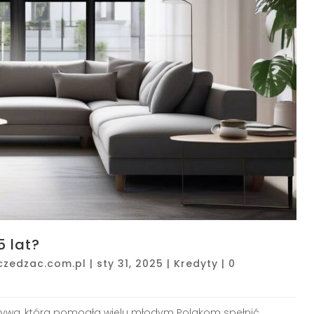
5 lat?
czedzac.com.pl
|
sty 31, 2025
|
Kredyty
|
0
atywa, która pomogła wielu młodym Polakom spełnić