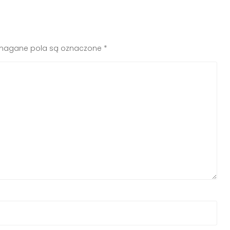
agane pola są oznaczone
*