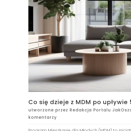
Co się dzieje z MDM po upływie 
utworzone przez
Redakcja Portalu JakOsz
komentarzy
Program Mieszkanie dla Młodych (MDM) to inicj