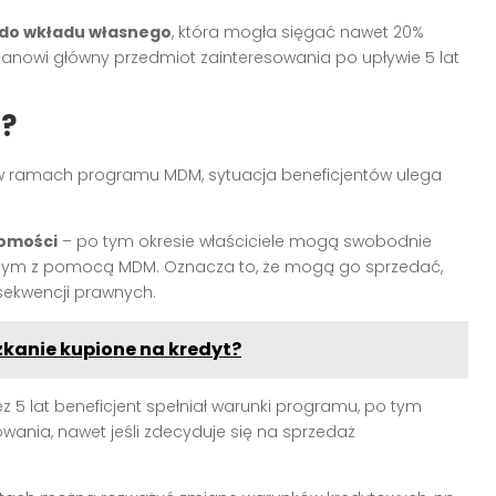
 do wkładu własnego
, która mogła sięgać nawet 20%
tanowi główny przedmiot zainteresowania po upływie 5 lat
h?
 w ramach programu MDM, sytuacja beneficjentów ulega
homości
– po tym okresie właściciele mogą swobodnie
m z pomocą MDM. Oznacza to, że mogą go sprzedać,
sekwencji prawnych.
kanie kupione na kredyt?
zez 5 lat beneficjent spełniał warunki programu, po tym
ania, nawet jeśli zdecyduje się na sprzedaż