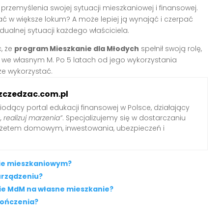
zemyślenia swojej sytuacji mieszkaniowej i finansowej.
 w większe lokum? A może lepiej ją wynająć i czerpać
ualnej sytuacji każdego właściciela.
, że
program Mieszkanie dla Młodych
spełnił swoją rolę,
e we własnym M. Po 5 latach od jego wykorzystania
ze wykorzystać.
zczedzac.com.pl
iodący portal edukacji finansowej w Polsce, działający
, realizuj marzenia”
. Specjalizujemy się w dostarczaniu
udżetem domowym, inwestowania, ubezpieczeń i
mie mieszkaniowym?
urządzeniu?
nie MdM na własne mieszkanie?
kończenia?