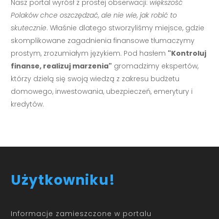
Nasz portal wyrósł z prostej obserwacji:
większość
Polaków chce oszczędzać, ale nie wie, jak robić to
skutecznie
. Właśnie dlatego stworzyliśmy miejsce, gdzie
skomplikowane zagadnienia finansowe tłumaczymy
prostym, zrozumiałym językiem. Pod hasłem
"Kontroluj
finanse, realizuj marzenia"
gromadzimy ekspertów,
którzy dzielą się swoją wiedzą z zakresu budżetu
domowego, inwestowania, ubezpieczeń, emerytury i
kredytów.
Użytkowniku!
Informacje zamieszczone w portalu